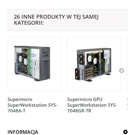
26 INNE PRODUKTY W TEJ SAMEJ
KATEGORII:
Supermicro
Supermicro GPU
Sup
SuperWorkstation SYS-
SuperWorkstation SYS-
Sup
7048A-T
7048GR-TR
703
INFORMACJA