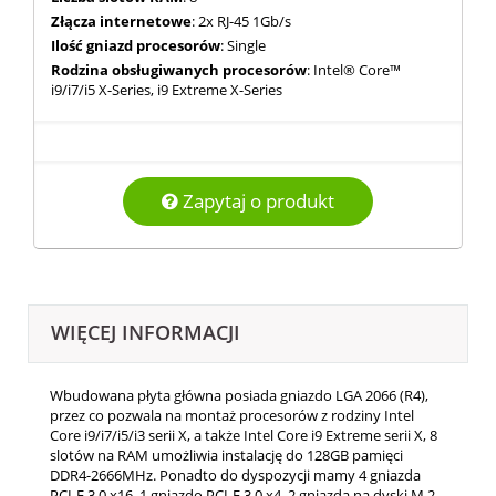
Złącza internetowe
: 2x RJ-45 1Gb/s
Ilość gniazd procesorów
: Single
Rodzina obsługiwanych procesorów
: Intel® Core™
i9/i7/i5 X-Series, i9 Extreme X-Series
Zapytaj o produkt
WIĘCEJ INFORMACJI
Wbudowana płyta główna posiada gniazdo LGA 2066 (R4),
przez co pozwala na montaż procesorów z rodziny Intel
Core i9/i7/i5/i3 serii X, a także Intel Core i9 Extreme serii X, 8
slotów na RAM umożliwia instalację do 128GB pamięci
DDR4-2666MHz. Ponadto do dyspozycji mamy 4 gniazda
PCI-E 3.0 x16, 1 gniazdo PCI-E 3.0 x4, 2 gniazda na dyski M.2,