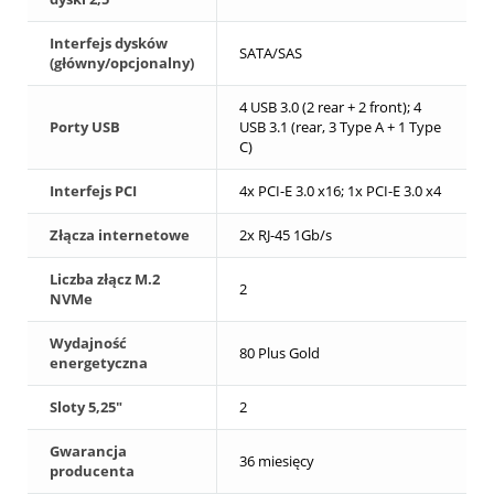
Interfejs dysków
SATA/SAS
(główny/opcjonalny)
4 USB 3.0 (2 rear + 2 front); 4
Porty USB
USB 3.1 (rear, 3 Type A + 1 Type
C)
Interfejs PCI
4x PCI-E 3.0 x16; 1x PCI-E 3.0 x4
Złącza internetowe
2x RJ-45 1Gb/s
Liczba złącz M.2
2
NVMe
Wydajność
80 Plus Gold
energetyczna
Sloty 5,25"
2
Gwarancja
36 miesięcy
producenta