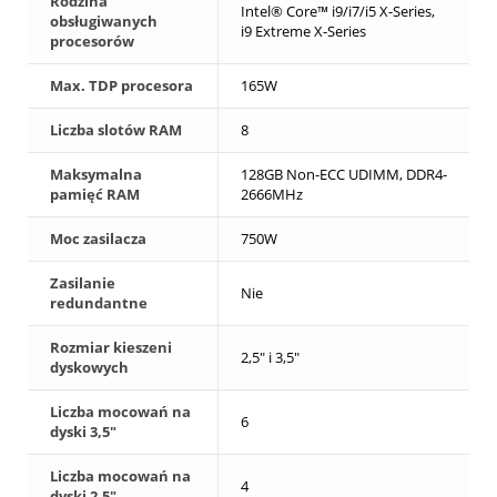
Rodzina
Intel® Core™ i9/i7/i5 X-Series,
obsługiwanych
i9 Extreme X-Series
procesorów
Max. TDP procesora
165W
Liczba slotów RAM
8
Maksymalna
128GB Non-ECC UDIMM, DDR4-
pamięć RAM
2666MHz
Moc zasilacza
750W
Zasilanie
Nie
redundantne
Rozmiar kieszeni
2,5" i 3,5"
dyskowych
Liczba mocowań na
6
dyski 3,5"
Liczba mocowań na
4
dyski 2,5"