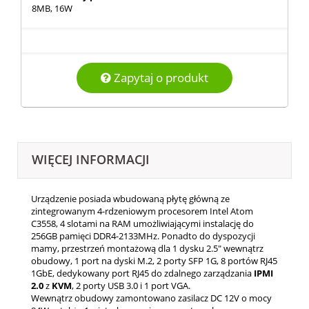
8MB, 16W
Zapytaj o produkt
WIĘCEJ INFORMACJI
Urządzenie posiada wbudowaną płytę główną ze
zintegrowanym 4-rdzeniowym procesorem Intel Atom
C3558, 4 slotami na RAM umożliwiającymi instalację do
256GB pamięci DDR4-2133MHz. Ponadto do dyspozycji
mamy, przestrzeń montażową dla 1 dysku 2.5" wewnątrz
obudowy, 1 port na dyski M.2, 2 porty SFP 1G, 8 portów RJ45
1GbE, dedykowany port RJ45 do zdalnego zarządzania
IPMI
2.0
z
KVM
, 2 porty USB 3.0 i 1 port VGA.
Wewnątrz obudowy zamontowano zasilacz DC 12V o mocy