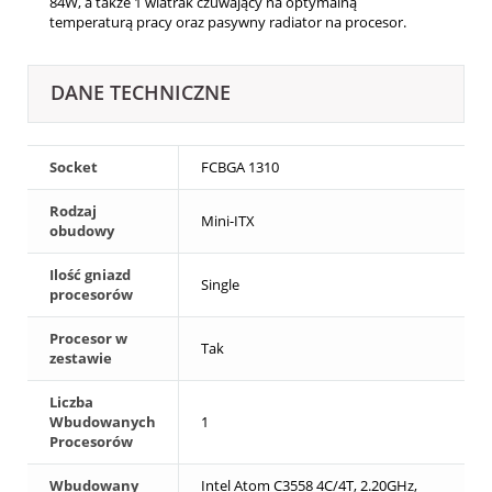
84W, a także 1 wiatrak czuwający na optymalną
temperaturą pracy oraz pasywny radiator na procesor.
DANE TECHNICZNE
Socket
FCBGA 1310
Rodzaj
Mini-ITX
obudowy
Ilość gniazd
Single
procesorów
Procesor w
Tak
zestawie
Liczba
Wbudowanych
1
Procesorów
Wbudowany
Intel Atom C3558 4C/4T, 2.20GHz,