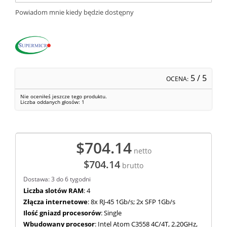
Powiadom mnie kiedy będzie dostępny
5
/ 5
OCENA:
Nie oceniłeś jeszcze tego produktu.
Liczba oddanych głosów:
1
$704.14
netto
$704.14
brutto
Dostawa: 3 do 6 tygodni
Liczba slotów RAM
: 4
Złącza internetowe
: 8x RJ-45 1Gb/s; 2x SFP 1Gb/s
Ilość gniazd procesorów
: Single
Wbudowany procesor
: Intel Atom C3558 4C/4T, 2.20GHz,