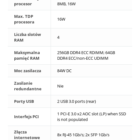
procesor
8MB, 16W
Max. TDP
16W
procesora
Liczba slotów
4
RAM
Maksymalna
256GB DDR4 ECC RDIMM; 64GB
pamięć RAM
DDR4 ECC/non-ECC UDIMM
Moc zasilacza
84W DC
Zasilanie
Nie
redundantne
Porty USB
2 USB 3.0 ports (rear)
1 PCI-E 3.0 x2 AOC slot (LP) when SSD
Interfejs PCI
is not populated
Złącza
8x RJ-45 1Gb/s; 2x SFP 1Gb/s
internetowe