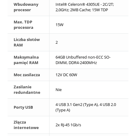
Wbudowany
Intel® Celeron® 4305UE - 2C/2T;
procesor
2,0GHz; 2MB Cache; 15W TDP
Max. TDP
15W
procesora
Liczba slotów
2
RAM
Maksymalna
64GB Unbuffered non-ECC SO-
pamięć RAM
DIMM, DDR4-2400MHz
Moc zasilacza
12V DC 60W
Zasilanie
Nie
redundantne
4 USB 3.1 Gen2 (Type A), 4 USB 2.0
Porty USB
(Type A)
Złącza
2x RJ-45 1Gb/s
internetowe