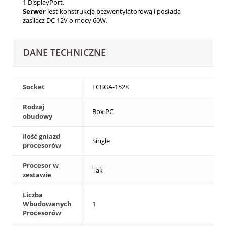
1 DisplayPort.
Serwer
jest konstrukcją bezwentylatorową i posiada
zasilacz DC 12V o mocy 60W.
DANE TECHNICZNE
Socket
FCBGA-1528
Rodzaj
Box PC
obudowy
Ilość gniazd
Single
procesorów
Procesor w
Tak
zestawie
Liczba
Wbudowanych
1
Procesorów