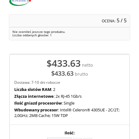
5
/ 5
OCENA:
Nie oceniłeś jeszcze tego produktu.
Liczba oddanych głosów:
1
$433.63
netto
$433.63
brutto
Dostawa: 7-10 dni robocze
Liczba slotów RAM
: 2
Złącza internetowe
: 2x RJ-45 1Gb/s
Ilość gniazd procesorów
: Single
Wbudowany procesor
: Intel® Celeron® 4305UE - 2C/2T;
2,0GHz; 2MB Cache; 15W TDP
Ilość: