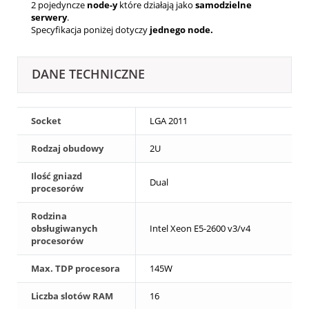
2
pojedyncze
node-y
które działają jako
samodzielne
serwery
.
Specyfikacja poniżej dotyczy
jednego node.
DANE TECHNICZNE
Socket
LGA 2011
Rodzaj obudowy
2U
Ilość gniazd
Dual
procesorów
Rodzina
obsługiwanych
Intel Xeon E5-2600 v3/v4
procesorów
Max. TDP procesora
145W
Liczba slotów RAM
16