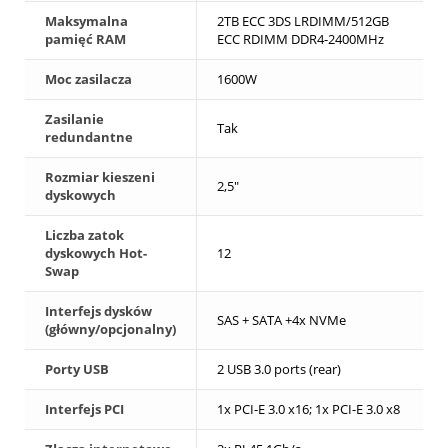
Maksymalna
2TB ECC 3DS LRDIMM/512GB
pamięć RAM
ECC RDIMM DDR4-2400MHz
Moc zasilacza
1600W
Zasilanie
Tak
redundantne
Rozmiar kieszeni
2,5"
dyskowych
Liczba zatok
dyskowych Hot-
12
Swap
Interfejs dysków
SAS + SATA +4x NVMe
(główny/opcjonalny)
Porty USB
2 USB 3.0 ports (rear)
Interfejs PCI
1x PCI-E 3.0 x16; 1x PCI-E 3.0 x8