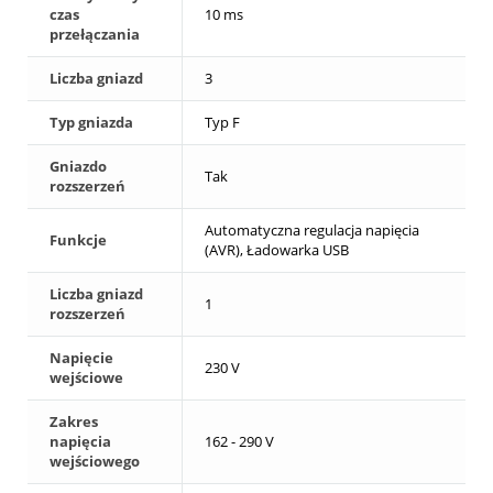
czas
10 ms
przełączania
Liczba gniazd
3
Typ gniazda
Typ F
Gniazdo
Tak
rozszerzeń
Automatyczna regulacja napięcia
Funkcje
(AVR), Ładowarka USB
Liczba gniazd
1
rozszerzeń
Napięcie
230 V
wejściowe
Zakres
napięcia
162 - 290 V
wejściowego