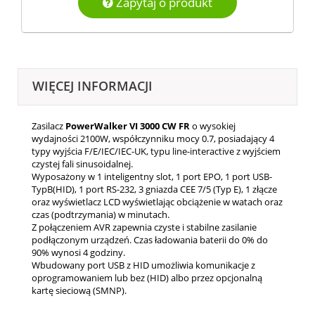
Zapytaj o produkt
WIĘCEJ INFORMACJI
Zasilacz
PowerWalker VI 3000 CW FR
o wysokiej
wydajności 2100W, współczynniku mocy 0.7, posiadający 4
typy wyjścia F/E/IEC/IEC-UK, typu line-interactive z wyjściem
czystej fali sinusoidalnej.
Wyposażony w 1 inteligentny slot, 1 port EPO, 1 port USB-
TypB(HID), 1 port RS-232, 3 gniazda CEE 7/5 (Typ E), 1 złącze
oraz wyświetlacz LCD wyświetlając obciążenie w watach oraz
czas (podtrzymania) w minutach.
Z połączeniem AVR zapewnia czyste i stabilne zasilanie
podłączonym urządzeń. Czas ładowania baterii do 0% do
90% wynosi 4 godziny.
Wbudowany port USB z HID umożliwia komunikacje z
oprogramowaniem lub bez (HID) albo przez opcjonalną
kartę sieciową (SMNP).