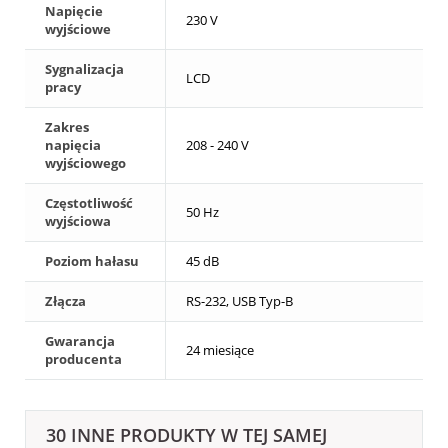
Napięcie
230 V
wyjściowe
Sygnalizacja
LCD
pracy
Zakres
napięcia
208 - 240 V
wyjściowego
Częstotliwość
50 Hz
wyjściowa
Poziom hałasu
45 dB
Złącza
RS-232, USB Typ-B
Gwarancja
24 miesiące
producenta
30 INNE PRODUKTY W TEJ SAMEJ