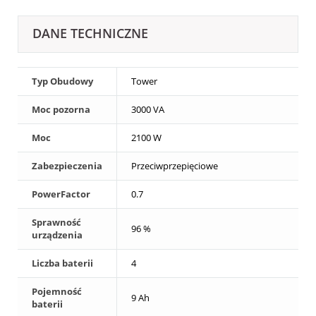
DANE TECHNICZNE
Typ Obudowy
Tower
Moc pozorna
3000 VA
Moc
2100 W
Zabezpieczenia
Przeciwprzepięciowe
PowerFactor
0.7
Sprawność
96 %
urządzenia
Liczba baterii
4
Pojemność
9 Ah
baterii