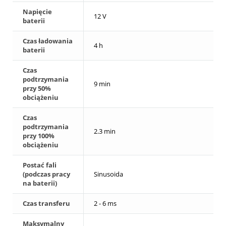
Napięcie
12 V
baterii
Czas ładowania
4 h
baterii
Czas
podtrzymania
9 min
przy 50%
obciążeniu
Czas
podtrzymania
2.3 min
przy 100%
obciążeniu
Postać fali
(podczas pracy
Sinusoida
na baterii)
Czas transferu
2 - 6 ms
Maksymalny