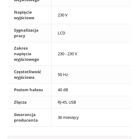
Napięcie
230 V
wyjściowe
Sygnalizacja
LCD
pracy
Zakres
napięcia
230 - 230 V
wyjściowego
Częstotliwość
50 Hz
wyjściowa
Poziom hałasu
40 dB
Złącza
RJ-45, USB
Gwarancja
36 miesięcy
producenta