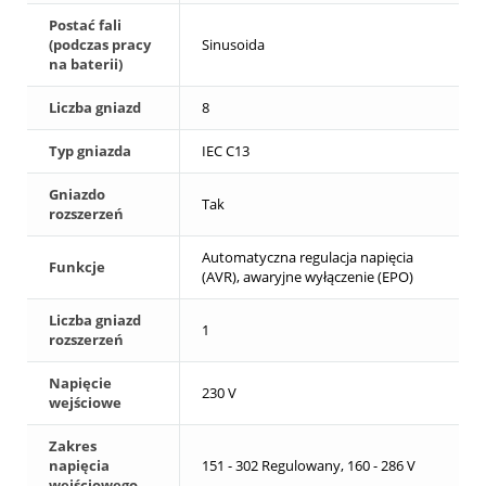
Postać fali
(podczas pracy
Sinusoida
na baterii)
Liczba gniazd
8
Typ gniazda
IEC C13
Gniazdo
Tak
rozszerzeń
Automatyczna regulacja napięcia
Funkcje
(AVR), awaryjne wyłączenie (EPO)
Liczba gniazd
1
rozszerzeń
Napięcie
230 V
wejściowe
Zakres
napięcia
151 - 302 Regulowany, 160 - 286 V
wejściowego