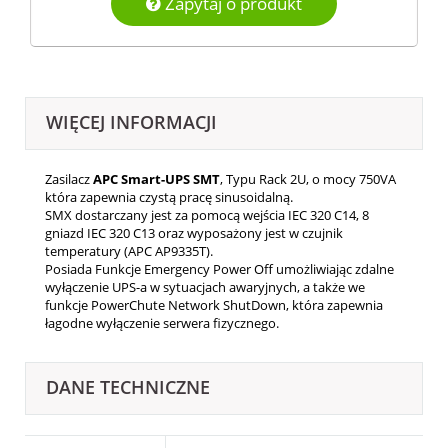
Zapytaj o produkt
WIĘCEJ INFORMACJI
Zasilacz
APC Smart-UPS SMT
, Typu Rack 2U, o mocy 750VA
która zapewnia czystą pracę sinusoidalną.
SMX dostarczany jest za pomocą wejścia IEC 320 C14, 8
gniazd IEC 320 C13 oraz wyposażony jest w czujnik
temperatury (APC AP9335T).
Posiada Funkcje Emergency Power Off umożliwiając zdalne
wyłączenie UPS-a w sytuacjach awaryjnych, a także we
funkcje PowerChute Network ShutDown, która zapewnia
łagodne wyłączenie serwera fizycznego.
DANE TECHNICZNE