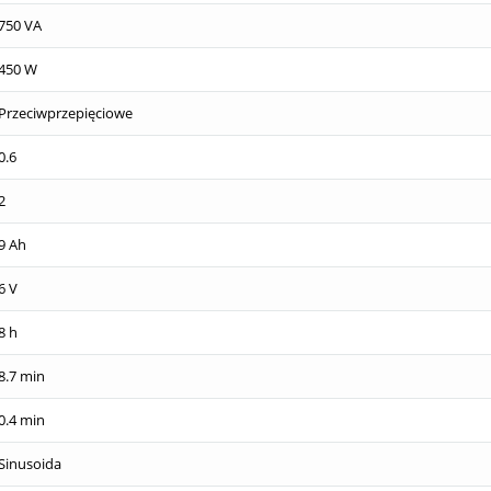
750 VA
450 W
Przeciwprzepięciowe
0.6
2
9 Ah
6 V
8 h
8.7 min
0.4 min
Sinusoida