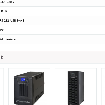
230 - 230 V
50 Hz
RS-232, USB Typ-B
19"
24 miesiące
I: