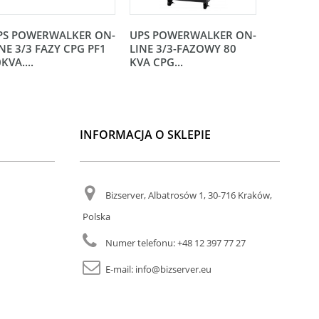
PS POWERWALKER ON-
UPS POWERWALKER ON-
UPS RACK
NE 3/3 FAZY CPG PF1
LINE 3/3-FAZOWY 80
POWERW
KVA....
KVA CPG...
LINE 1000
INFORMACJA O SKLEPIE
Bizserver, Albatrosów 1, 30-716 Kraków,
Polska
Numer telefonu:
+48 12 397 77 27
E-mail:
info@bizserver.eu