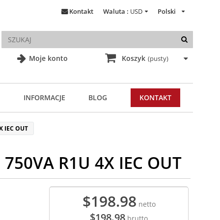
Kontakt
Waluta :
USD
Polski
Moje konto
Koszyk
(pusty)
INFORMACJE
BLOG
KONTAKT
X IEC OUT
 750VA R1U 4X IEC OUT
$198.98
netto
$198.98
brutto