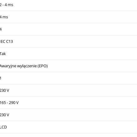
2 - 4 ms
4 ms
4
IEC C13
Tak
Awaryjne wyłączenie (EPO)
1
230 V
165 - 290 V
230 V
LCD