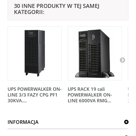
30 INNE PRODUKTY W TEJ SAMEJ
KATEGORII:
UPS POWERWALKER ON-
UPS RACK 19 cali
UP
LINE 3/3 FAZY CPG PF1
POWERWALKER ON-
LIN
30KVA....
LINE 6000VA RMG...
200
INFORMACJA