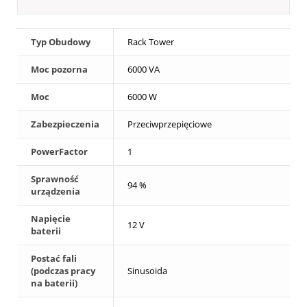
Typ Obudowy
Rack Tower
Moc pozorna
6000 VA
Moc
6000 W
Zabezpieczenia
Przeciwprzepięciowe
PowerFactor
1
Sprawność
94 %
urządzenia
Napięcie
12 V
baterii
Postać fali
(podczas pracy
Sinusoida
na baterii)