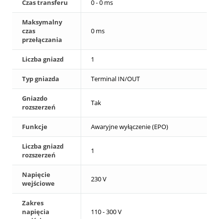
Czas transferu
0 - 0 ms
Maksymalny
czas
0 ms
przełączania
Liczba gniazd
1
Typ gniazda
Terminal IN/OUT
Gniazdo
Tak
rozszerzeń
Funkcje
Awaryjne wyłączenie (EPO)
Liczba gniazd
1
rozszerzeń
Napięcie
230 V
wejściowe
Zakres
napięcia
110 - 300 V