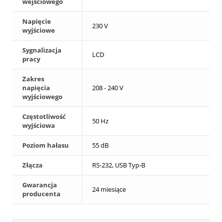
wejściowego
Napięcie
230 V
wyjściowe
Sygnalizacja
LCD
pracy
Zakres
napięcia
208 - 240 V
wyjściowego
Częstotliwość
50 Hz
wyjściowa
Poziom hałasu
55 dB
Złącza
RS-232, USB Typ-B
Gwarancja
24 miesiące
producenta