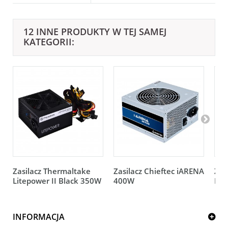
12 INNE PRODUKTY W TEJ SAMEJ
KATEGORII:
Zasilacz Thermaltake
Zasilacz Chieftec iARENA
Zas
Litepower II Black 350W
400W
Lit
INFORMACJA