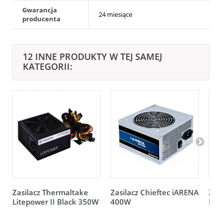
Gwarancja
24 miesiące
producenta
12 INNE PRODUKTY W TEJ SAMEJ
KATEGORII:
Zasilacz Thermaltake
Zasilacz Chieftec iARENA
Zas
Litepower II Black 350W
400W
Lit