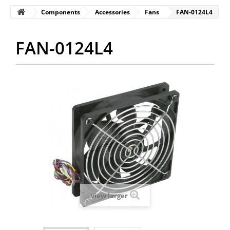
Components
Accessories
Fans
FAN-0124L4
FAN-0124L4
View larger