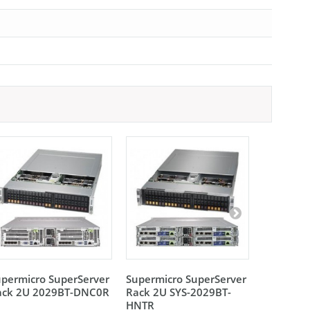
permicro SuperServer
Supermicro SuperServer
Supermic
ack 2U 2029BT-DNC0R
Rack 2U SYS-2029BT-
Rack 2U 
HNTR
DNC0R