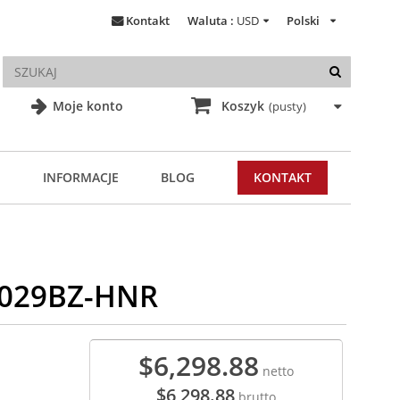
Kontakt
Waluta :
USD
Polski
Moje konto
Koszyk
(pusty)
INFORMACJE
BLOG
KONTAKT
2029BZ-HNR
$6,298.88
netto
$6,298.88
brutto