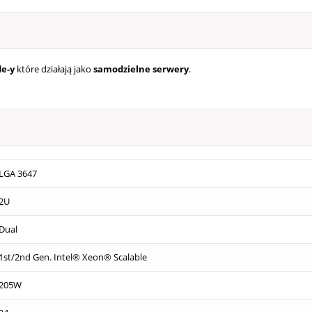
e-y
które działają jako
samodzielne serwery
.
LGA 3647
2U
Dual
1st/2nd Gen. Intel® Xeon® Scalable
205W