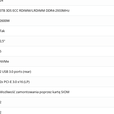
24
6TB 3DS ECC RDIMM/LRDIMM DDR4-2933MHz
2600W
Tak
2,5"
6
NVMe
2 USB 3.0 ports (rear)
2x PCI-E 3.0 x16 (LP)
Możliwość zamontowania poprzez kartę SIOM
2
2