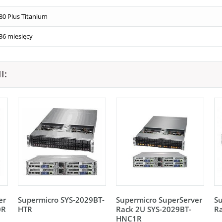
80 Plus Titanium
36 miesięcy
I:
er
Supermicro SYS-2029BT-
Supermicro SuperServer
Su
0R
HTR
Rack 2U SYS-2029BT-
R
HNC1R