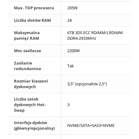
Max. TDP procesora
205W
Liczba slotów RAM
24
Maksymalna
6TB 3DS ECC RDIMM/LRDIMM
pamięć RAM
DDR4-2933MHz
Moc zasilacza
2200W
Zasilanie
Tak
redundantne
Rozmiar kieszeni
3,5" (opcjonalnie 2,5")
dyskowych
Liczba zatok
dyskowych Hot-
3
Swap
Interfejs dysków
NVME/SATA+SAS3+NVME
(główny/opcjonalny)