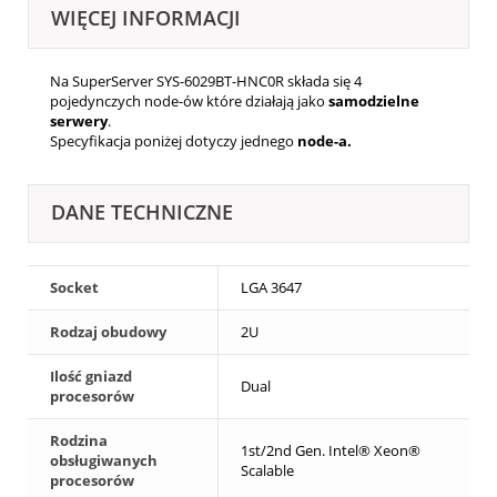
WIĘCEJ INFORMACJI
Na SuperServer SYS-6029BT-HNC0R składa się 4
pojedynczych node-ów które działają jako
samodzielne
serwery
.
Specyfikacja poniżej dotyczy jednego
node-a
.
DANE TECHNICZNE
Socket
LGA 3647
Rodzaj obudowy
2U
Ilość gniazd
Dual
procesorów
Rodzina
1st/2nd Gen. Intel® Xeon®
obsługiwanych
Scalable
procesorów