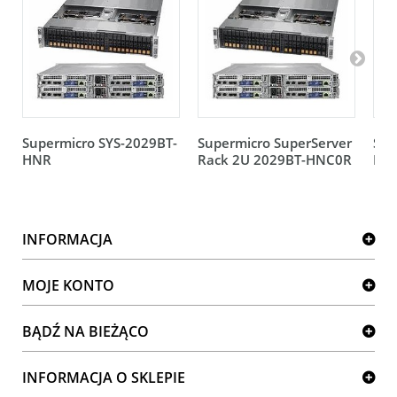
Supermicro SYS-2029BT-
Supermicro SuperServer
Sup
HNR
Rack 2U 2029BT-HNC0R
HT
INFORMACJA
MOJE KONTO
BĄDŹ NA BIEŻĄCO
INFORMACJA O SKLEPIE