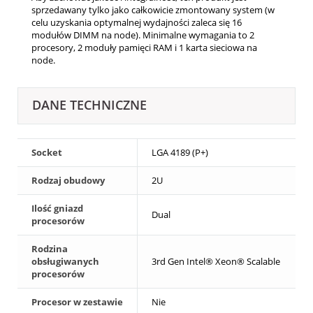
sprzedawany tylko jako całkowicie zmontowany system (w
celu uzyskania optymalnej wydajności zaleca się 16
modułów DIMM na node). Minimalne wymagania to 2
procesory, 2 moduły pamięci RAM i 1 karta sieciowa na
node.
DANE TECHNICZNE
Socket
LGA 4189 (P+)
Rodzaj obudowy
2U
Ilość gniazd
Dual
procesorów
Rodzina
obsługiwanych
3rd Gen Intel® Xeon® Scalable
procesorów
Procesor w zestawie
Nie