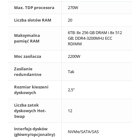
Max. TDP procesora
270W
Liczba slotów RAM
20
6TB: 8x 256 GB DRAM i 8x 512
Maksymalna
GB; DDR4-3200MHz ECC
pamięć RAM
RDIMM
Moc zasilacza
2200W
Zasilanie
Tak
redundantne
Rozmiar kieszeni
2,5"
dyskowych
Liczba zatok
dyskowych Hot-
12
Swap
Interfejs dysków
NVMe/SATA/SAS
(główny/opcjonalny)