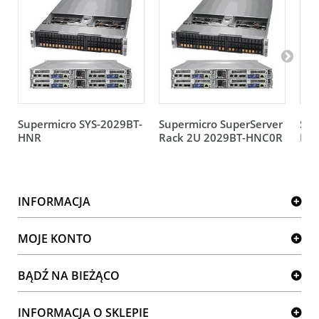
Supermicro SYS-2029BT-
Supermicro SuperServer
Sup
HNR
Rack 2U 2029BT-HNC0R
HT
INFORMACJA
MOJE KONTO
BĄDŹ NA BIEŻĄCO
INFORMACJA O SKLEPIE