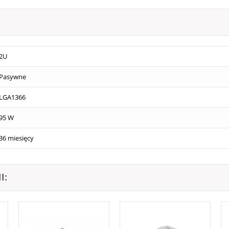
2U
Pasywne
LGA1366
95 W
36 miesięcy
I: