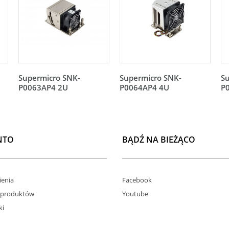
Supermicro SNK-
Supermicro SNK-
S
P0063AP4 2U
P0064AP4 4U
P
NTO
BĄDŹ NA BIEŻĄCO
enia
Facebook
 produktów
Youtube
ki