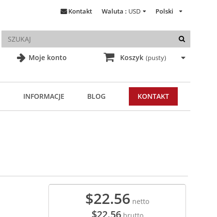
Kontakt
Waluta :
USD
Polski
Moje konto
Koszyk
(pusty)
INFORMACJE
BLOG
KONTAKT
$22.56
netto
$22.56
brutto