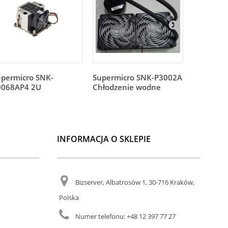
upermicro SNK-
Supermicro SNK-P3002A
Supermic
0068AP4 2U
Chłodzenie wodne
1U
INFORMACJA O SKLEPIE
Bizserver, Albatrosów 1, 30-716 Kraków,
Polska
Numer telefonu:
+48 12 397 77 27