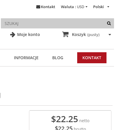
Kontakt
Waluta :
USD
Polski
Moje konto
Koszyk
(pusty)
INFORMACJE
BLOG
KONTAKT
U
$22.25
netto
$22.25
brutto