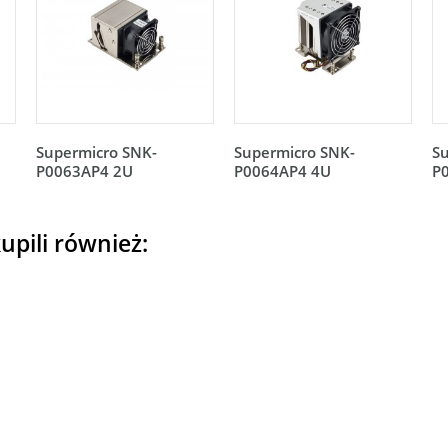
Supermicro SNK-
Supermicro SNK-
S
P0063AP4 2U
P0064AP4 4U
P
upili również: