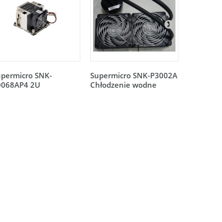
upermicro SNK-
Supermicro SNK-P3002A
Supermic
0068AP4 2U
Chłodzenie wodne
1U