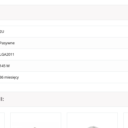
2U
Pasywne
LGA2011
145 W
36 miesięcy
I: