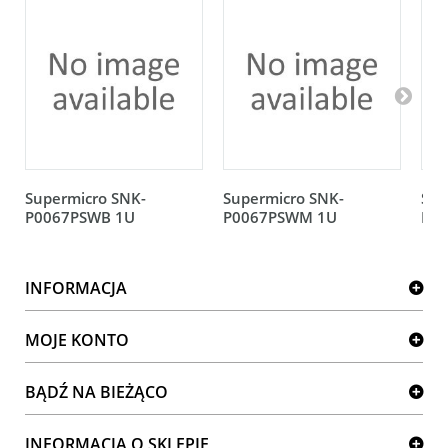
Supermicro SNK-
Supermicro SNK-
Sup
P0067PSWB 1U
P0067PSWM 1U
P00
INFORMACJA
MOJE KONTO
BĄDŹ NA BIEŻĄCO
INFORMACJA O SKLEPIE