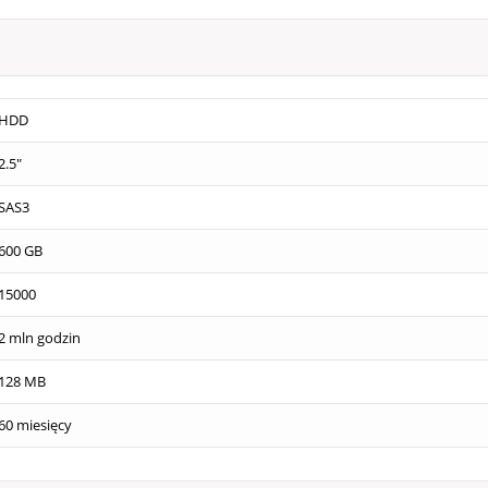
HDD
2.5"
SAS3
600 GB
15000
2 mln godzin
128 MB
60 miesięcy