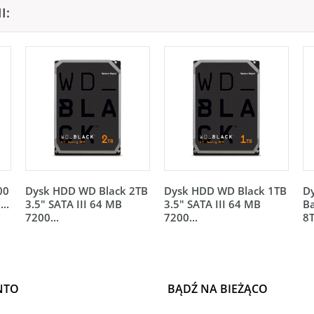
I:
00
Dysk HDD WD Black 2TB
Dysk HDD WD Black 1TB
D
..
3.5" SATA III 64 MB
3.5" SATA III 64 MB
Ba
7200...
7200...
8T
NTO
BĄDŹ NA BIEŻĄCO