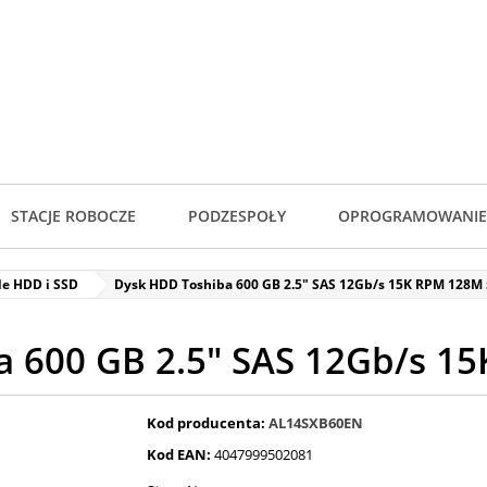
STACJE ROBOCZE
PODZESPOŁY
OPROGRAMOWANIE
de HDD i SSD
Dysk HDD Toshiba 600 GB 2.5" SAS 12Gb/s 15K RPM 128M
a 600 GB 2.5" SAS 12Gb/s 1
Kod producenta:
AL14SXB60EN
Kod EAN:
4047999502081