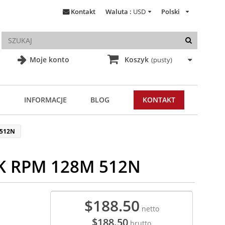
Kontakt
Waluta :
USD
Polski
Moje konto
Koszyk
(pusty)
INFORMACJE
BLOG
KONTAKT
 512N
5K RPM 128M 512N
$188.50
netto
$188.50
brutto