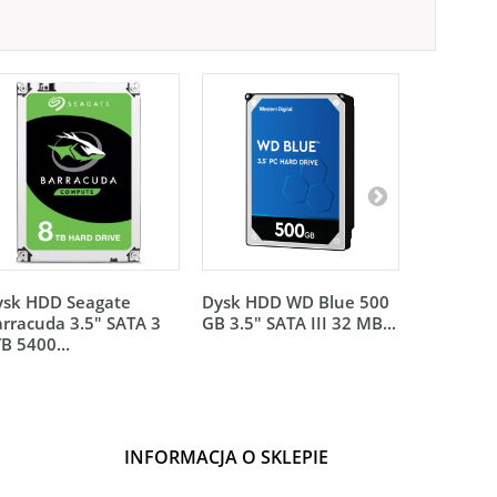
ysk HDD Seagate
Dysk HDD WD Blue 500
Dysk HDD
rracuda 3.5" SATA 3
GB 3.5" SATA III 32 MB...
2TB 3.5" 
B 5400...
MB...
INFORMACJA O SKLEPIE