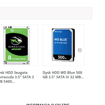
ysk HDD Seagate
Dysk HDD WD Blue 500
Dysk HDD
rracuda 3.5" SATA 3
GB 3.5" SATA III 32 MB...
2TB 3.5" 
B 5400...
MB...