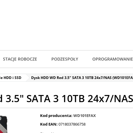
STACJE ROBOCZE
PODZESPOŁY
OPROGRAMOWANIE
de HDD i SSD
Dysk HDD WD Red 3.5" SATA 3 10TB 24x7/NAS (WD101EFAX
3.5" SATA 3 10TB 24x7/NAS
Kod producenta:
WD101EFAX
Kod EAN:
0718037866758