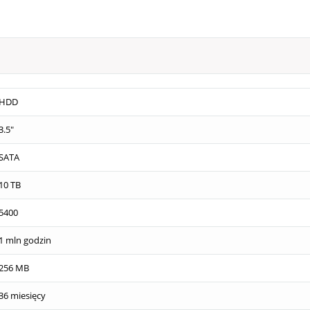
HDD
3.5"
SATA
10 TB
5400
1 mln godzin
256 MB
36 miesięcy