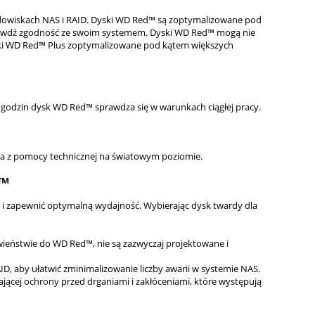
dowiskach NAS i RAID. Dyski WD Red™ są zoptymalizowane pod
prawdź zgodność ze swoim systemem. Dyski WD Red™ mogą nie
ski WD Red™ Plus zoptymalizowane pod kątem większych
 godzin dysk WD Red™ sprawdza się w warunkach ciągłej pracy.
ia z pomocy technicznej na światowym poziomie.
d™
 i zapewnić optymalną wydajność. Wybierając dysk twardy dla
ieństwie do WD Red™, nie są zazwyczaj projektowane i
 aby ułatwić zminimalizowanie liczby awarii w systemie NAS.
jącej ochrony przed drganiami i zakłóceniami, które występują