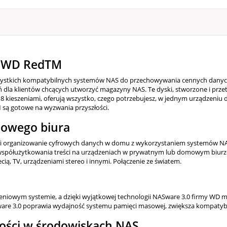
i WD RedTM
szystkich kompatybilnych systemów NAS do przechowywania cennych danyc
ń dla klientów chcących utworzyć magazyny NAS. Te dyski, stworzone i prz
ieszeniami, oferują wszystko, czego potrzebujesz, w jednym urządzeniu 
 są gotowe na wyzwania przyszłości.
owego biura
e i organizowanie cyfrowych danych w domu z wykorzystaniem systemów N
ółużytkowania treści na urządzeniach w prywatnym lub domowym biurze
, TV, urządzeniami stereo i innymi. Połączenie ze światem.
eszeniowym systemie, a dzięki wyjątkowej technologii NASware 3.0 firmy 
 3.0 poprawia wydajność systemu pamięci masowej, zwiększa kompatybilnoś
ości w środowiskach NAS