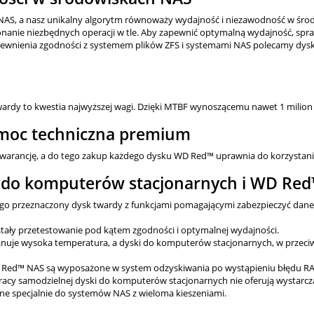
AS, a nasz unikalny algorytm równoważy wydajność i niezawodność w śro
onanie niezbędnych operacji w tle. Aby zapewnić optymalną wydajność, s
apewnienia zgodności z systemem plików ZFS i systemami NAS polecamy dy
wardy to kwestia najwyższej wagi. Dzięki MTBF wynoszącemu nawet 1 milion
pomoc techniczna premium
 gwarancję, a do tego zakup każdego dysku WD Red™ uprawnia do korzystan
 do komputerów stacjonarnych i WD Re
iego przeznaczony dysk twardy z funkcjami pomagającymi zabezpieczyć dane
stały przetestowanie pod kątem zgodności i optymalnej wydajności.
uje wysoka temperatura, a dyski do komputerów stacjonarnych, w przeciw
Red™ NAS są wyposażone w system odzyskiwania po wystąpieniu błędu RAID,
acy samodzielnej dyski do komputerów stacjonarnych nie oferują wystarcza
e specjalnie do systemów NAS z wieloma kieszeniami.