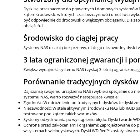
Dyski są przeznaczone do prywatnych i domowych systemów N
kątem środowisk, w których czas bezczynności umożliwia wyk
być odpowiednie do środowisk o większym obciążeniu. Dla z
obciążeń.1
Środowisko do ciągłej pracy
Systemy NAS działają bez przerwy, dlatego niezawodny dysk t
3 lata ograniczonej gwarancji i 
Zwiększ wydajność systemu NAS i zyskaj 3-letnią ograniczoną
Porównanie tradycyjnych dysków
Daj szansę swojemu urządzeniu NAS i wybierz specjalnie do n
systemu NAS, warto rozważyć następujące kwestie:
Zgodność: W odróżnieniu od tradycyjnych dysków, te dyski zo
Niezawodność: W stale aktywnym środowisku NAS lub RAID pan
testowane pod kątem takich warunków.
Systemy odzyskiwania po wystąpieniu błędu: Dyski twarde WD 
Ochrona przed zakłóceniami i drganiami: Zaprojektowane do pr
w systemach wielodyskowych. Dyski WD Red™ zostały stworzon