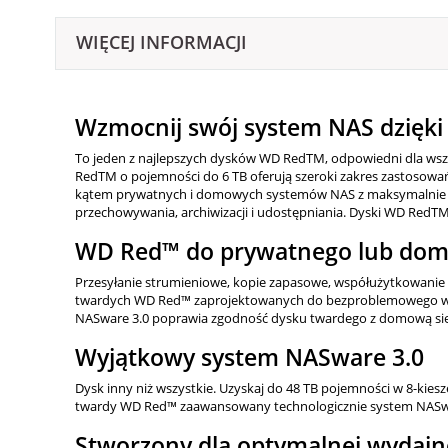
WIĘCEJ INFORMACJI
Wzmocnij swój system NAS dzięk
To jeden z najlepszych dysków WD RedTM, odpowiedni dla w
RedTM o pojemności do 6 TB oferują szeroki zakres zastosowa
kątem prywatnych i domowych systemów NAS z maksymalnie 8 k
przechowywania, archiwizacji i udostępniania. Dyski WD RedTM
WD Red™ do prywatnego lub dom
Przesyłanie strumieniowe, kopie zapasowe, współużytkowani
twardych WD Red™ zaprojektowanych do bezproblemowego wsp
NASware 3.0 poprawia zgodność dysku twardego z domową siecią
Wyjątkowy system NASware 3.0
Dysk inny niż wszystkie. Uzyskaj do 48 TB pojemności w 8-ki
twardy WD Red™ zaawansowany technologicznie system NASware
Stworzony dla optymalnej wydajn