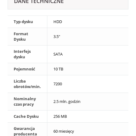
DANE TECHNICZNE
Typ dysku
HDD
Format
3.5"
Dysku
Interfejs
SATA
dysku
Pojemność
10 TB
Liczba
7200
obrotów/min.
Nominalny
2.5 mln. godzin
czas pracy
Cache Dysku
256 MB
Gwarancja
60 miesięcy
producenta