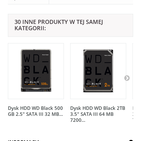
30 INNE PRODUKTY W TEJ SAMEJ
KATEGORII:
Dysk HDD WD Black 500
Dysk HDD WD Black 2TB
Dys
GB 2.5" SATA III 32 MB...
3.5" SATA III 64 MB
3.5
7200...
720