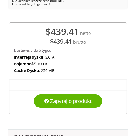
Nie oceniłeś jeszcze tego produktu.
Liczba oddanych głosów:
1
$439.41
netto
$439.41
brutto
Dostawa: 3 do 6 tygodni
Interfejs dysku
: SATA
Pojemność
: 10 TB
Cache Dysku
: 256 MB
Zapytaj o produkt