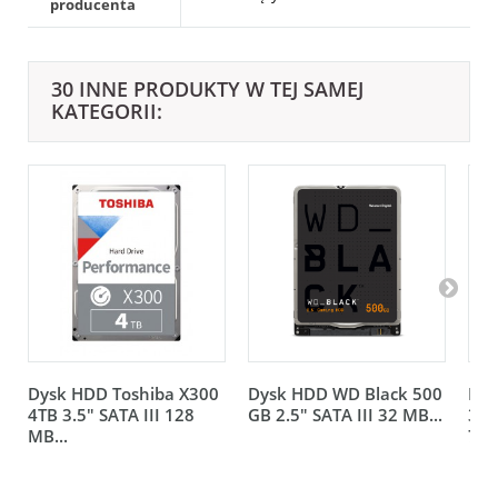
producenta
30 INNE PRODUKTY W TEJ SAMEJ
KATEGORII:
Dysk HDD Toshiba X300
Dysk HDD WD Black 500
Dys
4TB 3.5" SATA III 128
GB 2.5" SATA III 32 MB...
3.5
MB...
720