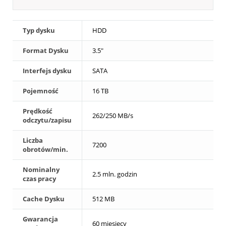
Typ dysku
HDD
Format Dysku
3.5"
Interfejs dysku
SATA
Pojemność
16 TB
Prędkość
262/250 MB/s
odczytu/zapisu
Liczba
7200
obrotów/min.
Nominalny
2.5 mln. godzin
czas pracy
Cache Dysku
512 MB
Gwarancja
60 miesięcy