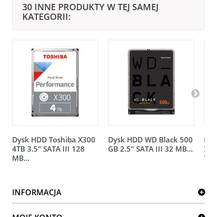
30 INNE PRODUKTY W TEJ SAMEJ
KATEGORII:
Dysk HDD Toshiba X300
Dysk HDD WD Black 500
Dys
4TB 3.5" SATA III 128
GB 2.5" SATA III 32 MB...
3.5
MB...
720
INFORMACJA