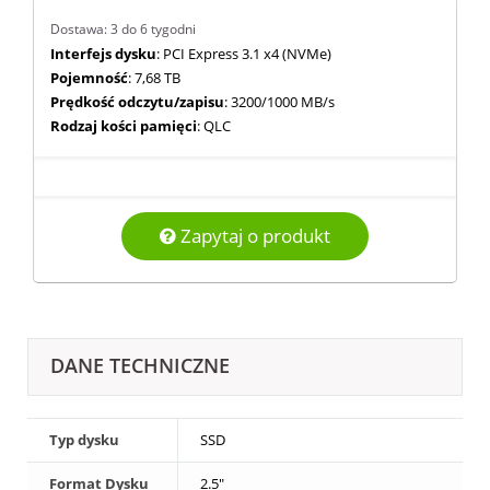
Dostawa: 3 do 6 tygodni
Interfejs dysku
: PCI Express 3.1 x4 (NVMe)
Pojemność
: 7,68 TB
Prędkość odczytu/zapisu
: 3200/1000 MB/s
Rodzaj kości pamięci
: QLC
Zapytaj o produkt
DANE TECHNICZNE
Typ dysku
SSD
Format Dysku
2.5"