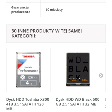
Gwarancja
60 miesięcy
producenta
30 INNE PRODUKTY W TEJ SAMEJ
KATEGORII:
Dysk HDD Toshiba X300
Dysk HDD WD Black 500
Dys
4TB 3.5" SATA III 128
GB 2.5" SATA III 32 MB...
3.5
MB...
720