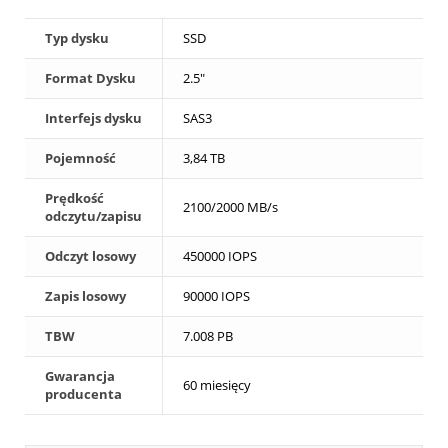
Typ dysku
SSD
Format Dysku
2.5"
Interfejs dysku
SAS3
Pojemność
3,84 TB
Prędkość
2100/2000 MB/s
odczytu/zapisu
Odczyt losowy
450000 IOPS
Zapis losowy
90000 IOPS
TBW
7.008 PB
Gwarancja
60 miesięcy
producenta