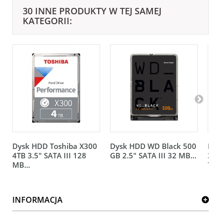
30 INNE PRODUKTY W TEJ SAMEJ
KATEGORII:
Dysk HDD Toshiba X300
Dysk HDD WD Black 500
Dys
4TB 3.5" SATA III 128
GB 2.5" SATA III 32 MB...
3.5
MB...
720
INFORMACJA