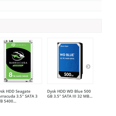
ysk HDD Seagate
Dysk HDD WD Blue 500
Dysk HDD
rracuda 3.5" SATA 3
GB 3.5" SATA III 32 MB...
2TB 3.5" 
B 5400...
MB...