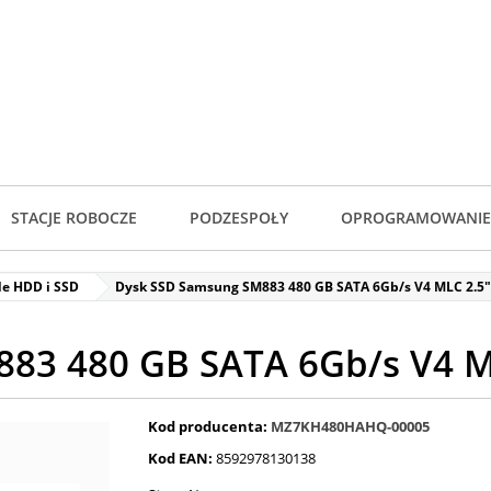
STACJE ROBOCZE
PODZESPOŁY
OPROGRAMOWANIE
de HDD i SSD
Dysk SSD Samsung SM883 480 GB SATA 6Gb/s V4 MLC 2.5
83 480 GB SATA 6Gb/s V4 
Kod producenta:
MZ7KH480HAHQ-00005
Kod EAN:
8592978130138