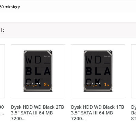
60 miesięcy
I:
00
Dysk HDD WD Black 2TB
Dysk HDD WD Black 1TB
D
..
3.5" SATA III 64 MB
3.5" SATA III 64 MB
Ba
7200...
7200...
8T