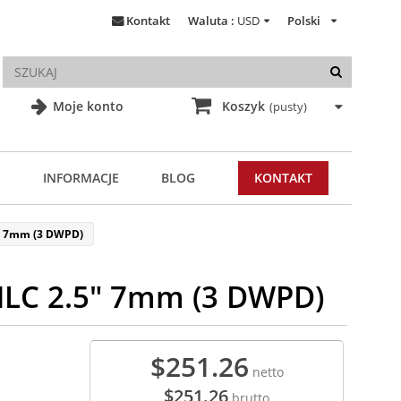
Kontakt
Waluta :
USD
Polski
Moje konto
Koszyk
(pusty)
INFORMACJE
BLOG
KONTAKT
" 7mm (3 DWPD)
MLC 2.5" 7mm (3 DWPD)
$251.26
netto
$251.26
brutto