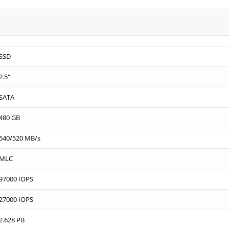
SSD
2.5"
SATA
480 GB
540/520 MB/s
MLC
97000 IOPS
27000 IOPS
2.628 PB