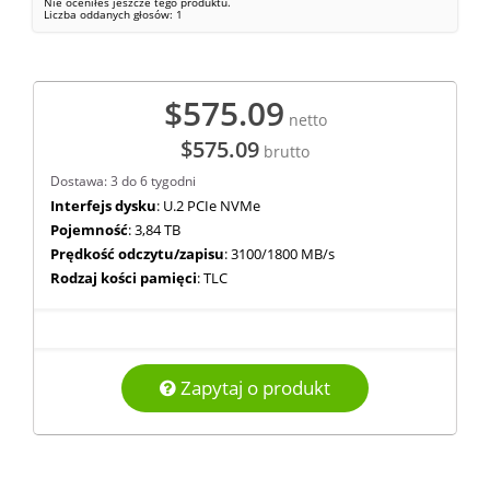
Nie oceniłeś jeszcze tego produktu.
Liczba oddanych głosów:
1
$575.09
netto
$575.09
brutto
Dostawa: 3 do 6 tygodni
Interfejs dysku
: U.2 PCIe NVMe
Pojemność
: 3,84 TB
Prędkość odczytu/zapisu
: 3100/1800 MB/s
Rodzaj kości pamięci
: TLC
Zapytaj o produkt