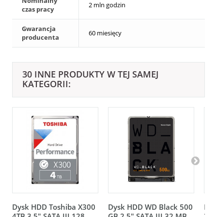
Nominalny
2 mln godzin
czas pracy
Gwarancja
60 miesięcy
producenta
30 INNE PRODUKTY W TEJ SAMEJ
KATEGORII:
Dysk HDD Toshiba X300
Dysk HDD WD Black 500
Dys
4TB 3.5" SATA III 128
GB 2.5" SATA III 32 MB...
3.5