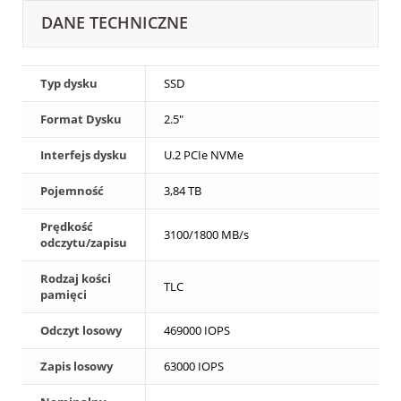
DANE TECHNICZNE
Typ dysku
SSD
Format Dysku
2.5"
Interfejs dysku
U.2 PCIe NVMe
Pojemność
3,84 TB
Prędkość
3100/1800 MB/s
odczytu/zapisu
Rodzaj kości
TLC
pamięci
Odczyt losowy
469000 IOPS
Zapis losowy
63000 IOPS