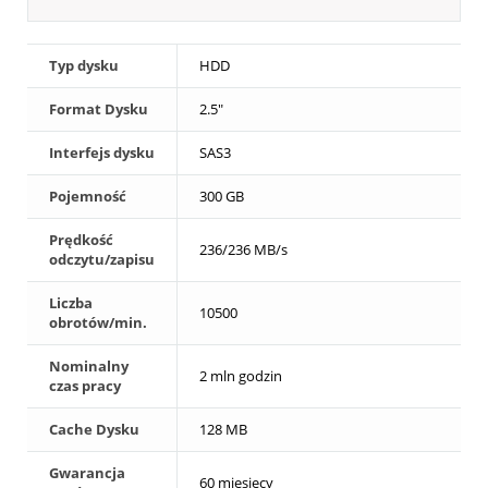
Typ dysku
HDD
Format Dysku
2.5"
Interfejs dysku
SAS3
Pojemność
300 GB
Prędkość
236/236 MB/s
odczytu/zapisu
Liczba
10500
obrotów/min.
Nominalny
2 mln godzin
czas pracy
Cache Dysku
128 MB
Gwarancja
60 miesięcy