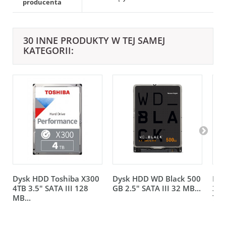
producenta
30 INNE PRODUKTY W TEJ SAMEJ
KATEGORII:
Dysk HDD Toshiba X300
Dysk HDD WD Black 500
Dys
4TB 3.5" SATA III 128
GB 2.5" SATA III 32 MB...
3.5
MB...
720