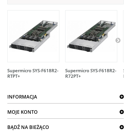
Supermicro SYS-F618R2-
Supermicro SYS-F618R2-
Sup
RTPT+
R72PT+
FT+
INFORMACJA
MOJE KONTO
BĄDŹ NA BIEŻĄCO