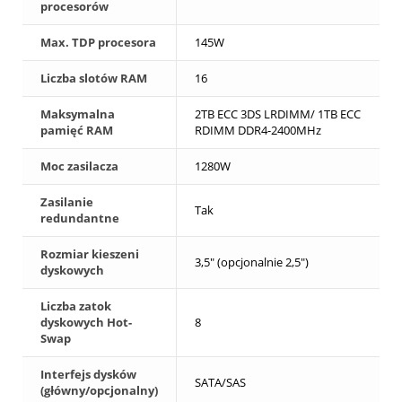
procesorów
Max. TDP procesora
145W
Liczba slotów RAM
16
Maksymalna
2TB ECC 3DS LRDIMM/ 1TB ECC
pamięć RAM
RDIMM DDR4-2400MHz
Moc zasilacza
1280W
Zasilanie
Tak
redundantne
Rozmiar kieszeni
3,5" (opcjonalnie 2,5")
dyskowych
Liczba zatok
dyskowych Hot-
8
Swap
Interfejs dysków
SATA/SAS
(główny/opcjonalny)