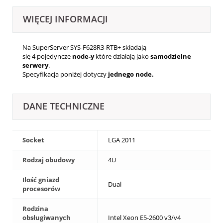
WIĘCEJ INFORMACJI
Na SuperServer SYS-F628R3-RTB+ składają
się 4
pojedyncze
node-y
które działają jako
samodzielne
serwery
.
Specyfikacja poniżej dotyczy
jednego node.
DANE TECHNICZNE
Socket
LGA 2011
Rodzaj obudowy
4U
Ilość gniazd
Dual
procesorów
Rodzina
obsługiwanych
Intel Xeon E5-2600 v3/v4