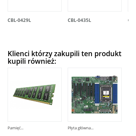
CBL-0429L
CBL-0435L
CBL
Klienci którzy zakupili ten produkt
kupili również:
Pamięć...
Płyta główna...