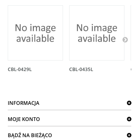
CBL-0429L
CBL-0435L
CBL
INFORMACJA
MOJE KONTO
BĄDŹ NA BIEŻĄCO