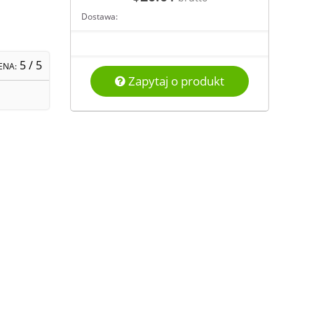
Dostawa:
5
/ 5
ENA:
Zapytaj o produkt