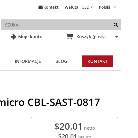
Kontakt
Waluta :
USD
Polski
Moje konto
Koszyk
(pusty)
INFORMACJE
BLOG
KONTAKT
rmicro CBL-SAST-0817
$20.01
netto
$20.01
brutto