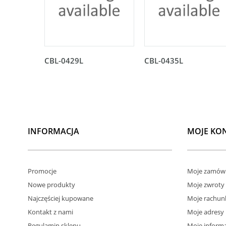
CBL-0429L
CBL-0435L
INFORMACJA
MOJE KO
Promocje
Moje zamówi
Nowe produkty
Moje zwroty
Najczęściej kupowane
Moje rachun
Kontakt z nami
Moje adresy
Regulamin sklepu
Moje informa