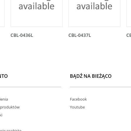
CBL-0436L
CBL-0437L
C
NTO
BĄDŹ NA BIEŻĄCO
enia
Facebook
 produktów
Youtube
ki
cje osobiste