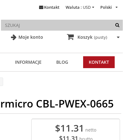
Kontakt
Waluta :
USD
Polski
Moje konto
Koszyk
(pusty)
INFORMACJE
BLOG
KONTAKT
permicro CBL-PWEX-0665
$11.31
netto
$11.31
brutto