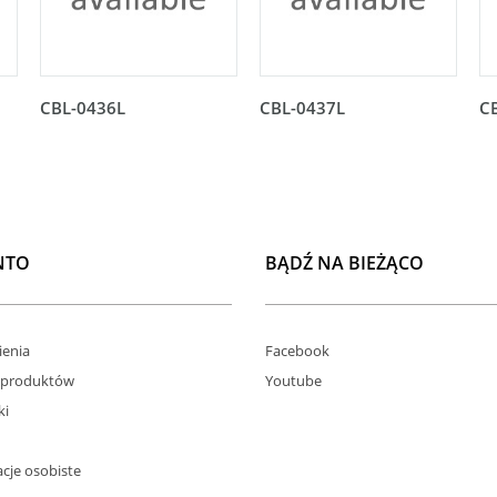
CBL-0436L
CBL-0437L
C
NTO
BĄDŹ NA BIEŻĄCO
enia
Facebook
 produktów
Youtube
ki
cje osobiste