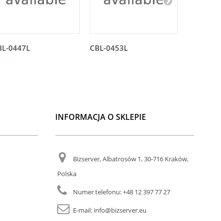
BL-0447L
CBL-0453L
CBL-045
INFORMACJA O SKLEPIE
Bizserver, Albatrosów 1, 30-716 Kraków,
Polska
Numer telefonu:
+48 12 397 77 27
E-mail:
info@bizserver.eu