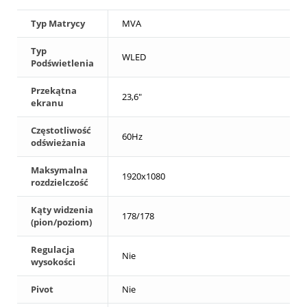
Typ Matrycy
MVA
Typ
WLED
Podświetlenia
Przekątna
23,6"
ekranu
Częstotliwość
60Hz
odświeżania
Maksymalna
1920x1080
rozdzielczość
Kąty widzenia
178/178
(pion/poziom)
Regulacja
Nie
wysokości
Pivot
Nie