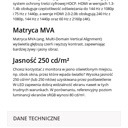
system ochrony treści cyfrowej HDCP. HDMI w wersjach 1.3-
1.4b obsługuje częstotliwość odświeżania do 144 Hz z 1080p
i 75 Hz z 1440p, a wersje HDMI 2.0-2.0b obsługują 240 Hz z
1080p, 144 Hz z 1440p oraz 60 Hz z 2160p (4K).
Matryca MVA
Matryca MVA (ang. Multi-Domain Vertical Alignment)
wyświetla głębszą czerń i wyższy kontrast, zapewniając
bardziej żywy i jasny obraz.
Jasność 250 cd/m²
Chcesz korzystać z monitora w jasno oświetlonym miejscu,
np. obok okna, przez które wpada światło? Wysoka jasność
250 cd/m² (lub 250 nitów) uzyskiwana przez podświetlenie
W-LED zapewnia dobrą widzialność ekranu nawet w tych
trudnych warunkach. W porównaniu, referencyjny poziom
luminancji ekranów sRGB wynosi 80 cd/m².
DANE TECHNICZNE