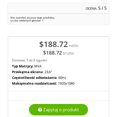
5
/ 5
OCENA:
Nie oceniłeś jeszcze tego produktu.
Liczba oddanych głosów:
1
$188.72
netto
$188.72
brutto
Dostawa: 3 do 6 tygodni
Typ Matrycy
: MVA
Przekątna ekranu
: 23,6"
Częstotliwość odświeżania
: 60Hz
Maksymalna rozdzielczość
: 1920x1080
Zapytaj o produkt