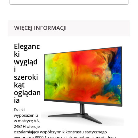
WIĘCEJ INFORMACJI
Eleganc
ki
wygląd
i
szeroki
kąt
oglądan
ia
Dzięki
wyposażeniu
w matrycę VA,
24B1H oferuje
oszałamiający współczynnik kontrastu statycznego
wynoszący 3000:1 z głęboką i atramentową czernią. Jego