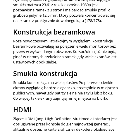
smukła matryca 23,6" z rozdzielczością 1080p jest
pozbawiona ramek z 3 stron i ma bardzo smukły profil o
grubości jedynie 12,5 mm, który pozwala koncentrować się
na ekranie z praktycznie dowolnego kąta (178/178).
Konstrukcja bezramkowa
Poza nowoczesnym i atrakcyjnym wyglądem, konstrukcje
bezramkowe pozwalają na połączenie wielu monitorów bez
przerw w wyświetlanym obszarze. Kursor/okna już nie będą
ginąć w ciemnych czeluściach ramek, gdy wiele ekranów jest
ustawionych obok siebie.
Smukła konstrukcja
Smukła konstrukcja ma wiele plusów: Po pierwsze, cienkie
ekrany wyglądają bardzo elegancko, szczególnie w miejscach
publicznych, nawet gdy patrzy się na nie z tyłu lub z boku.
Co więcej, takie ekrany zajmują mniej miejsca na biurku.
HDMI
Złącze HDMI (ang. High-Definition Multimedia Interface) jest
obsługiwane przez konsole do gier najnowszej generacji,
aktualnie dostępne karty graficzne i dekodery obsługujące