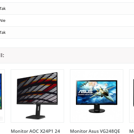
Tak
Nie
Tak
I:
Monitor AOC X24P1 24
Monitor Asus VG248QE
M