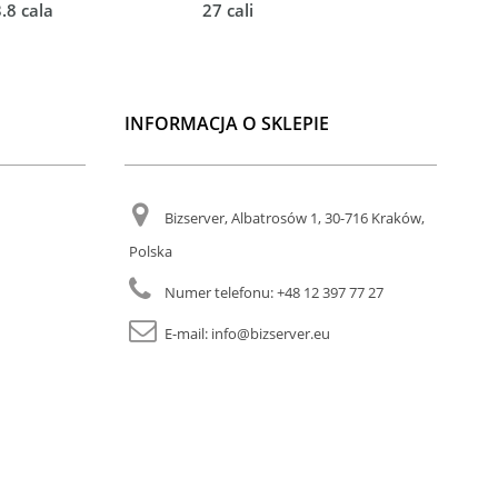
.8 cala
27 cali
273V7QDA
INFORMACJA O SKLEPIE
Bizserver, Albatrosów 1, 30-716 Kraków,
Polska
Numer telefonu:
+48 12 397 77 27
E-mail:
info@bizserver.eu