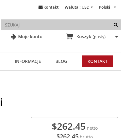
Kontakt
Waluta :
USD
Polski
Moje konto
Koszyk
(pusty)
INFORMACJE
BLOG
KONTAKT
i
$262.45
netto
$262.45
brutto