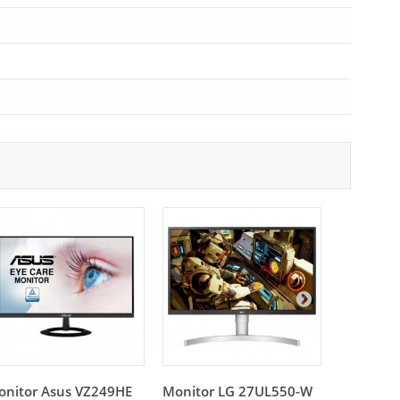
onitor Asus VZ249HE
Monitor LG 27UL550-W
Monitor P