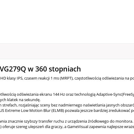
VG279Q w 360 stopniach
D klasy IPS, czasem reakcji 1 ms (MRPT), częstotliwością odświeżania na po
tliwością odświeżania ekranu 144 Hz oraz technologią Adaptive-Sync(FreeS
ych klatek na sekundę.
strefach, rozjaśniając sceny bez nadmiernego naświetlania jasnych obszar
SUS Extreme Low Motion Blur (ELMB) pozwala jeszcze bardziej zredukować p
nia znacznie szybszy transfer ruchu z urządzenia źródłowego do monitora.
 oferuje szereg ulepszeń dla graczy, a GameVisual zapewnia najlepsze wra