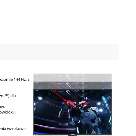
ziomie 144 Hz, z
ync™) dla
ów.
owidoki i
żenia wzrokowe.