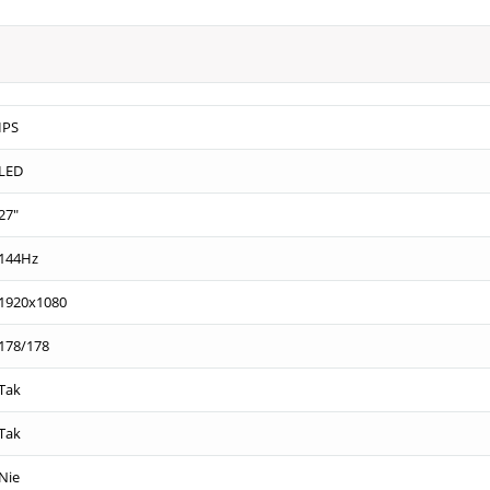
IPS
LED
27"
144Hz
1920x1080
178/178
Tak
Tak
Nie