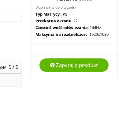
Dostawa: 3 do 6 tygodni
Typ Matrycy
: IPS
Przekątna ekranu
: 27"
Częstotliwość odświeżania
: 144Hz
Maksymalna rozdzielczość
: 1920x1080
Zapytaj o produkt
5
/ 5
ENA: