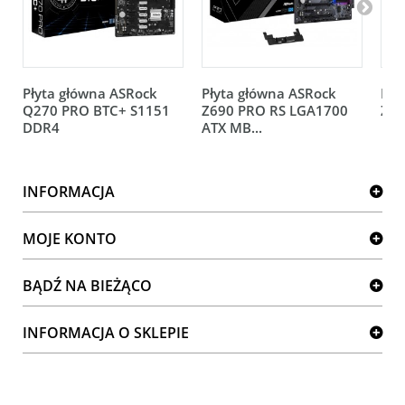
Płyta główna ASRock
Płyta główna ASRock
Pły
Q270 PRO BTC+ S1151
Z690 PRO RS LGA1700
Z69
DDR4
ATX MB...
INFORMACJA
MOJE KONTO
BĄDŹ NA BIEŻĄCO
INFORMACJA O SKLEPIE