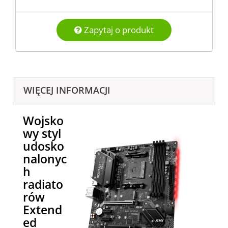
Zapytaj o produkt
WIĘCEJ INFORMACJI
Wojsko
wy styl
udosko
nalonyc
h
radiato
rów
Extend
ed