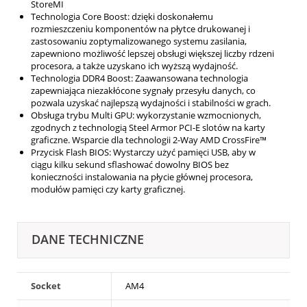
StoreMI
Technologia Core Boost: dzięki doskonałemu
rozmieszczeniu komponentów na płytce drukowanej i
zastosowaniu zoptymalizowanego systemu zasilania,
zapewniono możliwość lepszej obsługi większej liczby rdzeni
procesora, a także uzyskano ich wyższą wydajność.
Technologia DDR4 Boost: Zaawansowana technologia
zapewniająca niezakłócone sygnały przesyłu danych, co
pozwala uzyskać najlepszą wydajności i stabilności w grach.
Obsługa trybu Multi GPU: wykorzystanie wzmocnionych,
zgodnych z technologią Steel Armor PCI-E slotów na karty
graficzne. Wsparcie dla technologii 2-Way AMD CrossFire™
Przycisk Flash BIOS: Wystarczy użyć pamięci USB, aby w
ciągu kilku sekund sflashować dowolny BIOS bez
konieczności instalowania na płycie głównej procesora,
modułów pamięci czy karty graficznej.
DANE TECHNICZNE
Socket
AM4