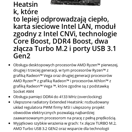
Heatsin
k, które
to lepiej odprowadzają ciepło,
karta sieciowe Intel LAN, moduł
zgodny z Intel CNVi, technologie
Core Boost, DDR4 Boost, dwa
złącza Turbo M.2 i porty USB 3.1
Gen2
Obsługa desktopowych procesorów AMD Ryzen™ pierwszej,
drugiej i trzeciej generacji, w tym procesorów Ryzen™ z
grafiką Radeon™ Vega oraz drugiej generacji procesorów
AMD Ryzen™ z grafiką Radeon™ i procesorów Athlon™ z
grafiką Radeon™ Vega ™, które zgodne są z podstawką
Socket AM4
Obsługa pamięci DDR4 do 4133 MHz (overclocking)
Ulepszone radiatory Extended Heatsink: rozbudowany
układ regulatora PWM firmy MSI i ulepszony projekt
obwodów elektrycznych pozwalają najbardziej
zaawansowanym procesorom na pracę z pełną prędkością.
Wyjątkowo szybkie wrażenia w grach: 1x złącze TURBO M.2,
AMD Turbo USB 3.2 GEN2 oraz wsparcie dla technologii