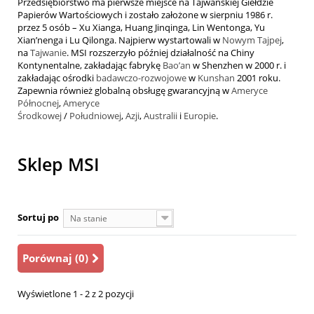
Przedsiębiorstwo ma pierwsze miejsce na Tajwańskiej Giełdzie
Papierów Wartościowych i zostało założone w sierpniu 1986 r.
przez 5 osób – Xu Xianga, Huang Jinqinga, Lin Wentonga, Yu
Xian’nenga i Lu Qilonga. Najpierw wystartowali w
Nowym Tajpej
,
na
Tajwanie
. MSI rozszerzyło później działalność na Chiny
Kontynentalne, zakładając fabrykę
Bao’an
w Shenzhen w 2000 r. i
zakładając ośrodki
badawczo-rozwojowe
w
Kunshan
2001 roku.
Zapewnia również globalną obsługę gwarancyjną w
Ameryce
Północnej
,
Ameryce
Środkowej
/
Południowej
,
Azji
,
Australii
i
Europie
.
Sklep MSI
Sortuj po
Na stanie
Porównaj (
0
)
Wyświetlone 1 - 2 z 2 pozycji