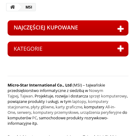
MSI
NAJCZĘŚCIEJ KUPOWANE
KATEGORIE
M
Micro-Star International Co., Ltd
(MSI) – tajwańskie
przedsiębiorstwo informatyczne z siedzibą w
Nowym
Tajpej
,
Tajwan
. Projektuje, rozwija i dostarcza
sprzęt komputerowy
,
powiązane produkty i usługi, w tym
laptopy
,
komputery
stacjonarne
,
płyty główne
,
karty graficzne
, komputery
All-in-
One
,
serwery
,
komputery przemysłowe
,
urządzenia peryferyjne
do
komputerów
PC
, samochodowe produkty rozrywkowo-
informacyjne itp.