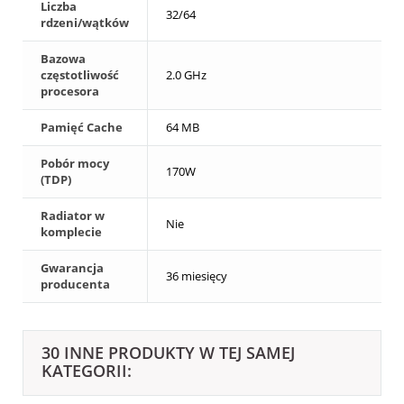
Liczba
32/64
rdzeni/wątków
Bazowa
częstotliwość
2.0 GHz
procesora
Pamięć Cache
64 MB
Pobór mocy
170W
(TDP)
Radiator w
Nie
komplecie
Gwarancja
36 miesięcy
producenta
30 INNE PRODUKTY W TEJ SAMEJ
KATEGORII: