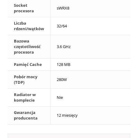
Socket
sWRX8
procesora
Liczba
32/64
rdzeni/wątków
Bazowa
częstotliwość
3.6 GHz
procesora
Pamięć Cache
128 MB
Pobór mocy
280W
(TDP)
Radiator w
Nie
komplecie
Gwarancja
12 miesięcy
producenta