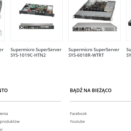
er
Supermicro SuperServer
Supermicro SuperServer
Su
SYS-1019C-HTN2
SYS-6018R-WTRT
S
NTO
BĄDŹ NA BIEŻĄCO
enia
Facebook
 produktów
Youtube
ki