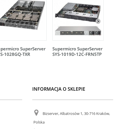
permicro SuperServer
Supermicro SuperServer
Supermic
YS-1028GQ-TXR
SYS-1019D-12C-FRN5TP
SYS-101
INFORMACJA O SKLEPIE
Bizserver, Albatrosów 1, 30-716 Kraków,
Polska