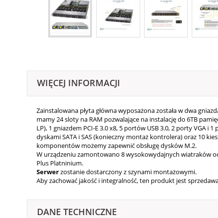
WIĘCEJ INFORMACJI
Zainstalowana płyta główna wyposażona została w dwa gniazda L
mamy 24 sloty na RAM pozwalające na instalację do 6TB pamię
LP), 1 gniazdem PCI-E 3.0 x8, 5 portów USB 3.0, 2 porty VGA i
dyskami SATA i SAS (konieczny montaż kontrolera) oraz 10 kie
komponentów możemy zapewnić obsługę dysków M.2.
W urządzeniu zamontowano 8 wysokowydajnych wiatraków odpo
Plus Platninium.
Serwer
zostanie dostarczony z szynami montażowymi.
Aby zachować jakość i integralność, ten produkt jest sprzeda
DANE TECHNICZNE