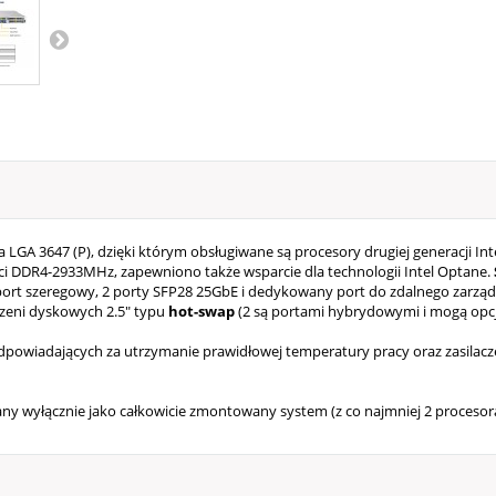
GA 3647 (P), dzięki którym obsługiwane są procesory drugiej generacji Inte
ci DDR4-2933MHz, zapewniono także wsparcie dla technologii Intel Optane.
 1 port szeregowy, 2 porty SFP28 25GbE i dedykowany port do zdalnego zarzą
szeni dyskowych 2.5" typu
hot-swap
(2 są portami hybrydowymi i mogą opcj
wiadających za utrzymanie prawidłowej temperatury pracy oraz zasilacze
wany wyłącznie jako całkowicie zmontowany system (z co najmniej 2 proceso