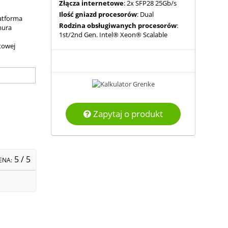
Złącza internetowe
: 2x SFP28 25Gb/s
Ilość gniazd procesorów
: Dual
atforma
Rodzina obsługiwanych procesorów
:
mura
1st/2nd Gen. Intel® Xeon® Scalable
towej
Zapytaj o produkt
5
/ 5
ENA: