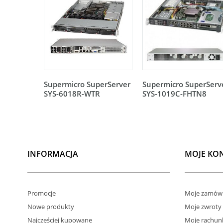
Supermicro SuperServer
Supermicro SuperServ
SYS-6018R-WTR
SYS-1019C-FHTN8
INFORMACJA
MOJE KO
Promocje
Moje zamówi
Nowe produkty
Moje zwroty
Najczęściej kupowane
Moje rachun