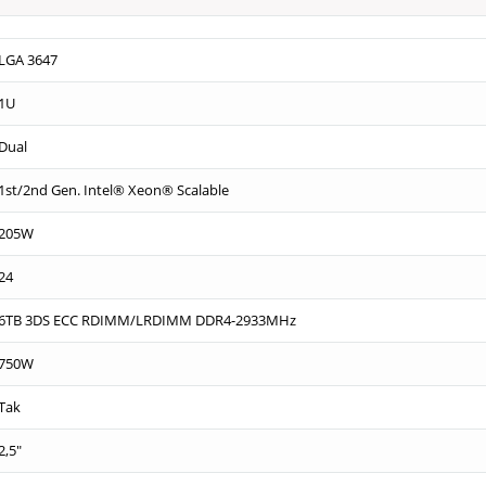
LGA 3647
1U
Dual
1st/2nd Gen. Intel® Xeon® Scalable
205W
24
6TB 3DS ECC RDIMM/LRDIMM DDR4-2933MHz
750W
Tak
2,5"