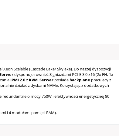
l Xeon Scalable (Cascade Lake/ Skylake). Do naszej dyspozycji
Serwer
dysponuje również 3 gniazdami PCI-E 3.0 x16 (2x FH, 1x
dzania
IPMI 2.0
z
KVM
.
Serwer
posiada
backplane
pracujący z
onalnie działać z dyskami NVMe.
Korzystając z dodatkowych
 redundantne o mocy 750W i efektywności energetycznej 80
rami i 4 modułami pamięci RAM).