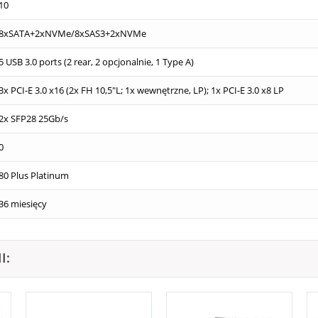
10
8xSATA+2xNVMe/8xSAS3+2xNVMe
5 USB 3.0 ports (2 rear, 2 opcjonalnie, 1 Type A)
3x PCI-E 3.0 x16 (2x FH 10,5"L; 1x wewnętrzne, LP); 1x PCI-E 3.0 x8 LP
2x SFP28 25Gb/s
0
80 Plus Platinum
36 miesięcy
I: