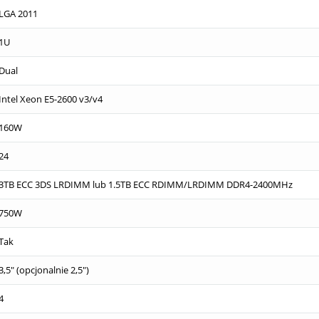
LGA 2011
1U
Dual
Intel Xeon E5-2600 v3/v4
160W
24
3TB ECC 3DS LRDIMM lub 1.5TB ECC RDIMM/LRDIMM DDR4-2400MHz
750W
Tak
3,5" (opcjonalnie 2,5")
4