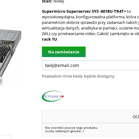
Stan:
Nowy
Supermicro Superserver SYS -6018U-TR4T+
to
wyosokowydajna, konfigurowalna platforma, która d
parametrom dobrze sprawdzi przy zadaniach takich j
wirtualizacja danych, analityka w pamięci, uczenie 
(ML) czy przetwarzanie video. Całość zamknięto w 
rack 1U
.
Na zamówienie
Powiadom mnie kiedy będzie dostępny
OC
Nie oceniłeś jeszcze tego produktu.
Liczba oddanych głosów:
1