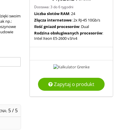
Dostawa: 3 do 6 tygodni
Liczba slotów RAM
: 24
zięki swoim
Złącza internetowe
: 2x RJ-45 10Gb/s
ak np.:
maszynowe
Ilość gniazd procesorów
: Dual
obudowie
Rodzina obsługiwanych procesorów
:
Intel Xeon E5-2600 v3/v4
Zapytaj o produkt
5
/ 5
ENA: