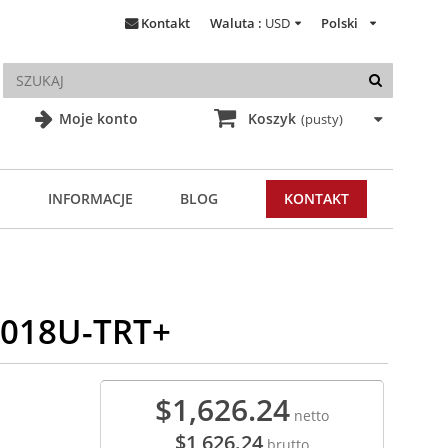
Kontakt
Waluta :
USD
Polski
Moje konto
Koszyk
(pusty)
INFORMACJE
BLOG
KONTAKT
6018U-TRT+
$1,626.24
netto
$1,626.24
brutto