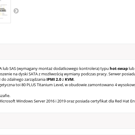
A lub SAS (wymagany montaż dodatkowego kontrolera) typu
hot-swap
lub
szenie na dyski SATA z możliwością wymiany podczas pracy. Serwer posiada
N do zdalnego zarządzania
IPMI 2.0
z
KVM
.
getyczna toi 80 PLUS Titanium Level, w obudowie zamontowano 4 wysokowy
zafie.
icrosoft Windows Server 2016 i 2019 oraz posiada certyfikat dla Red Hat En