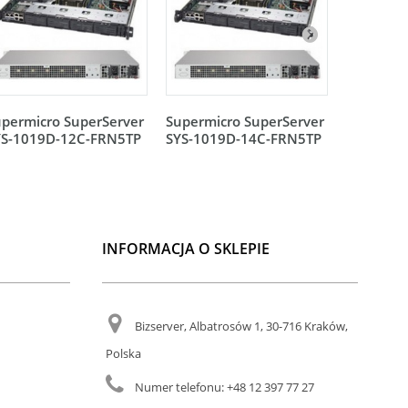
permicro SuperServer
Supermicro SuperServer
Supermic
YS-1019D-12C-FRN5TP
SYS-1019D-14C-FRN5TP
SYS-102
INFORMACJA O SKLEPIE
Bizserver, Albatrosów 1, 30-716 Kraków,
Polska
Numer telefonu:
+48 12 397 77 27