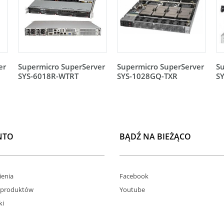
er
Supermicro SuperServer
Supermicro SuperServer
Su
SYS-6018R-WTRT
SYS-1028GQ-TXR
S
NTO
BĄDŹ NA BIEŻĄCO
enia
Facebook
 produktów
Youtube
ki