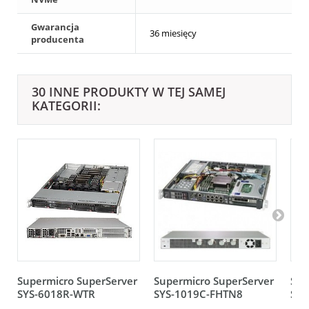
Gwarancja
36 miesięcy
producenta
30 INNE PRODUKTY W TEJ SAMEJ
KATEGORII:
Supermicro SuperServer
Supermicro SuperServer
Sup
SYS-6018R-WTR
SYS-1019C-FHTN8
SYS