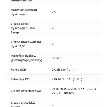
redundantne
Rozmiar kieszeni
2,5"
dyskowych
Liczba zatok
dyskowych Hot-
2
Swap
Liczba mocowań na
2
dyski 2,5"
Interfejs dysków
SATA
(główny/opcjonalny)
Porty USB
2 USB 3.0 (front)
Interfejs PCI
2 PCI-E 3.0 x16 (FHFL)
9x RJ-45 1Gb/s; 2x RJ-45 10Gb/s;
Złącza internetowe
2x SFP+ 10Gb/s
Liczba złącz M.2
3
NVMe