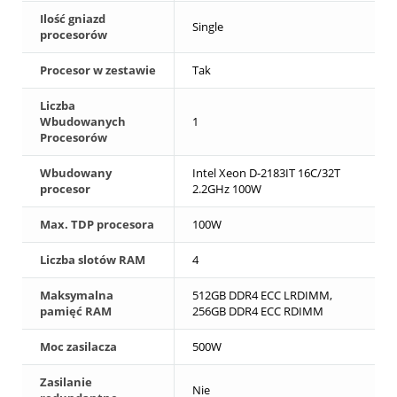
Ilość gniazd
Single
procesorów
Procesor w zestawie
Tak
Liczba
Wbudowanych
1
Procesorów
Wbudowany
Intel Xeon D-2183IT 16C/32T
procesor
2.2GHz 100W
Max. TDP procesora
100W
Liczba slotów RAM
4
Maksymalna
512GB DDR4 ECC LRDIMM,
pamięć RAM
256GB DDR4 ECC RDIMM
Moc zasilacza
500W
Zasilanie
Nie