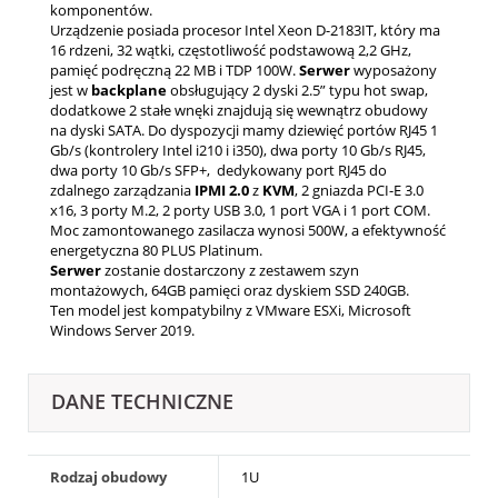
komponentów.
Urządzenie posiada procesor Intel Xeon D-2183IT, który ma
16 rdzeni, 32 wątki, częstotliwość podstawową 2,2 GHz,
pamięć podręczną 22 MB i TDP 100W.
Serwer
wyposażony
jest w
backplane
obsługujący 2 dyski 2.5” typu hot swap,
dodatkowe 2 stałe wnęki znajdują się wewnątrz obudowy
na dyski SATA. Do dyspozycji mamy dziewięć portów RJ45 1
Gb/s (kontrolery Intel i210 i i350), dwa porty 10 Gb/s RJ45,
dwa porty 10 Gb/s SFP+, dedykowany port RJ45 do
zdalnego zarządzania
IPMI 2.0
z
KVM
, 2 gniazda PCI-E 3.0
x16, 3 porty M.2, 2 porty USB 3.0, 1 port VGA i 1 port COM.
Moc zamontowanego zasilacza wynosi 500W, a efektywność
energetyczna 80 PLUS Platinum.
Serwer
zostanie dostarczony z zestawem szyn
montażowych, 64GB pamięci oraz dyskiem SSD 240GB.
Ten model jest kompatybilny z VMware ESXi, Microsoft
Windows Server 2019.
DANE TECHNICZNE
Rodzaj obudowy
1U