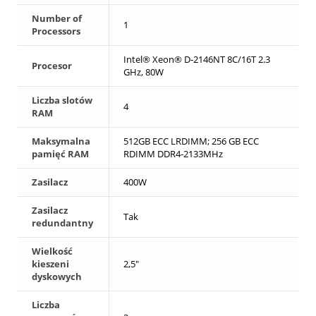
Number of
1
Processors
Intel® Xeon® D-2146NT 8C/16T 2.3
Procesor
GHz, 80W
Liczba slotów
4
RAM
Maksymalna
512GB ECC LRDIMM; 256 GB ECC
pamięć RAM
RDIMM DDR4-2133MHz
Zasilacz
400W
Zasilacz
Tak
redundantny
Wielkość
kieszeni
2,5"
dyskowych
Liczba