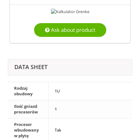
Ask about product
DATA SHEET
Rodzaj
1U
obudowy
Ilość gniazd
1
procesorów
Procesor
wbudowany
Tak
w płytę