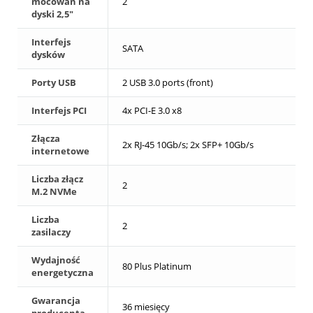
mocowań na
2
dyski 2,5"
Interfejs
SATA
dysków
Porty USB
2 USB 3.0 ports (front)
Interfejs PCI
4x PCI-E 3.0 x8
Złącza
2x RJ-45 10Gb/s; 2x SFP+ 10Gb/s
internetowe
Liczba złącz
2
M.2 NVMe
Liczba
2
zasilaczy
Wydajność
80 Plus Platinum
energetyczna
Gwarancja
36 miesięcy
producenta