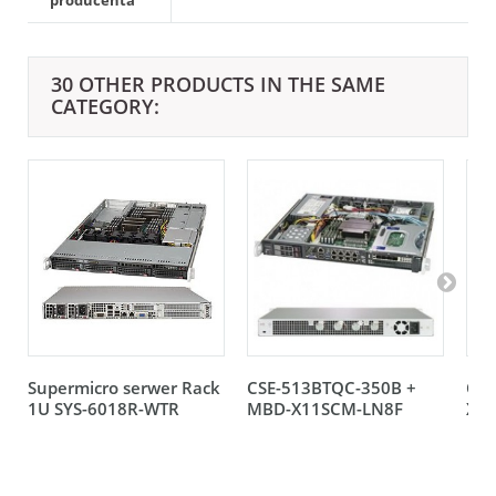
30 OTHER PRODUCTS IN THE SAME
CATEGORY:
Supermicro serwer Rack
CSE-513BTQC-350B +
CSE
1U SYS-6018R-WTR
MBD-X11SCM-LN8F
X11