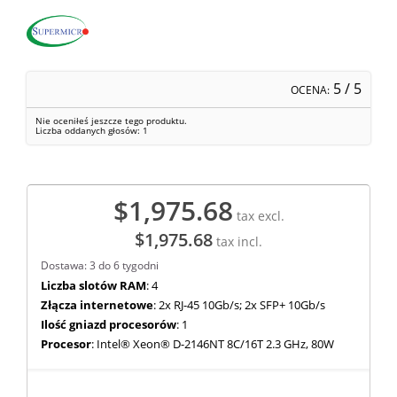
5
/ 5
OCENA:
Nie oceniłeś jeszcze tego produktu.
Liczba oddanych głosów:
1
$1,975.68
tax excl.
$1,975.68
tax incl.
Dostawa: 3 do 6 tygodni
Liczba slotów RAM
: 4
Złącza internetowe
: 2x RJ-45 10Gb/s; 2x SFP+ 10Gb/s
Ilość gniazd procesorów
: 1
Procesor
: Intel® Xeon® D-2146NT 8C/16T 2.3 GHz, 80W