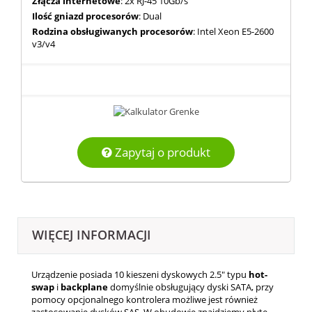
Złącza internetowe
: 2x RJ-45 10Gb/s
Ilość gniazd procesorów
: Dual
Rodzina obsługiwanych procesorów
: Intel Xeon E5-2600
v3/v4
Zapytaj o produkt
WIĘCEJ INFORMACJI
Urządzenie posiada 10 kieszeni dyskowych 2.5" typu
hot-
swap
i
backplane
domyślnie obsługujący dyski SATA, przy
pomocy opcjonalnego kontrolera możliwe jest również
zastosowanie dysków SAS.
W obudowie znajdziemy płytę