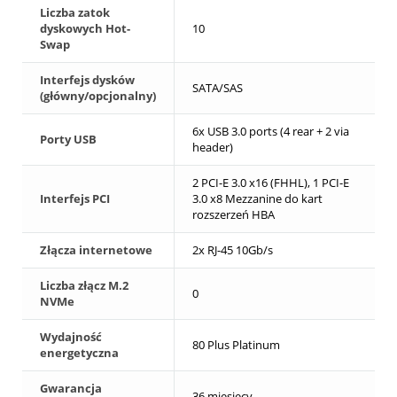
Liczba zatok
dyskowych Hot-
10
Swap
Interfejs dysków
SATA/SAS
(główny/opcjonalny)
6x USB 3.0 ports (4 rear + 2 via
Porty USB
header)
2 PCI-E 3.0 x16 (FHHL), 1 PCI-E
Interfejs PCI
3.0 x8 Mezzanine do kart
rozszerzeń HBA
Złącza internetowe
2x RJ-45 10Gb/s
Liczba złącz M.2
0
NVMe
Wydajność
80 Plus Platinum
energetyczna
Gwarancja
36 miesięcy