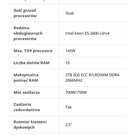
Ilość gniazd
Dual
procesorów
Rodzina
obsługiwanych
Intel Xeon E5-2600 v3/v4
procesorów
Max. TDP procesora
145W
Liczba slotów RAM
16
Maksymalna
2TB 3DS ECC R/LRDIMM DDR4-
pamięć RAM
2666MHz
Moc zasilacza
700W/750W
Zasilanie
Tak
redundantne
Rozmiar kieszeni
2,5"
dyskowych