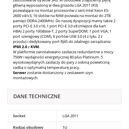
główną wyposażoną w dwa gniazda LGA 2011 (R3)
pozwalające na montaż procesorów z serii Intel Xeon E5-
2600 v4/v3, 16 slotów na RAM pozwala na montaż do 2TB
pamięci DDR4-2400MHz. Do naszej dyspozycji mamy także 2
porty PCI-E 3.0 x16, 1 port PCI-E 3.0 x8 (miejsce dla kart
HBA)
2 porty 10GBase-T, 2 porty SuperDOM, 1 port VGA, 1
port szeregowy (COM), 6 portów USB 3.0 (4 z tyłu, 2 z
przodu) i dedykowany port RJ45 do zdalnego zarządzania
IPMI 2.0
z
KVM
.
W platformie zainstalowano zasilacze redundantne o mocy
750W i wydajności energetycznej 80 plus Platinium. 5
wysokowydajnych zasilaczy do pary z osłoną powietrzną
zadba o optymalną temperaturę pracy.
Serwer
zostanie dostarczony z zestawem szyn
montażowych.
DANE TECHNICZNE
Socket
LGA 2011
Rodzaj obudowy
1U