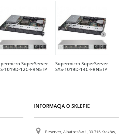
permicro SuperServer
Supermicro SuperServer
Supermic
YS-1019D-12C-FRN5TP
SYS-1019D-14C-FRN5TP
SYS-102
INFORMACJA O SKLEPIE
Bizserver, Albatrosów 1, 30-716 Kraków,