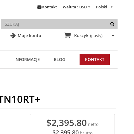
Kontakt
Waluta :
USD
Polski
Moje konto
Koszyk
(pusty)
INFORMACJE
BLOG
KONTAKT
-TN10RT+
$2,395.80
netto
$2,395.80
brutto