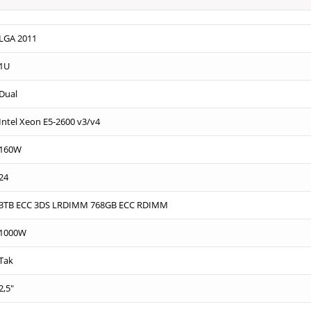
LGA 2011
1U
Dual
Intel Xeon E5-2600 v3/v4
160W
24
3TB ECC 3DS LRDIMM 768GB ECC RDIMM
1000W
Tak
2,5"