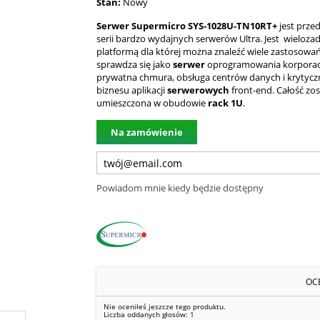
Stan:
Nowy
Serwer Supermicro SYS-1028U-TN10RT+
jest prze
serii bardzo wydajnych serwerów Ultra. J
est wieloza
platformą dla której można znaleźć wiele zastosowa
sprawdza się jako
serwer
oprogramowania korporac
prywatna chmura, obsługa centrów danych i krytycz
biznesu aplikacji
serwerowych
front-end. Całość zos
umieszczona w obudowie
rack 1U
.
Na zamówienie
Powiadom mnie kiedy będzie dostępny
OC
Nie oceniłeś jeszcze tego produktu.
Liczba oddanych głosów:
1