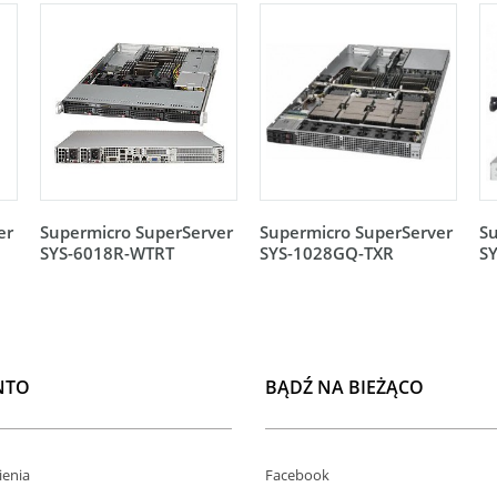
er
Supermicro SuperServer
Supermicro SuperServer
Su
SYS-6018R-WTRT
SYS-1028GQ-TXR
S
NTO
BĄDŹ NA BIEŻĄCO
enia
Facebook