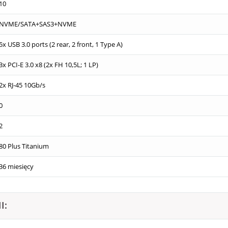
10
NVME/SATA+SAS3+NVME
5x USB 3.0 ports (2 rear, 2 front, 1 Type A)
3x PCI-E 3.0 x8 (2x FH 10,5L; 1 LP)
2x RJ-45 10Gb/s
0
2
80 Plus Titanium
36 miesięcy
I: