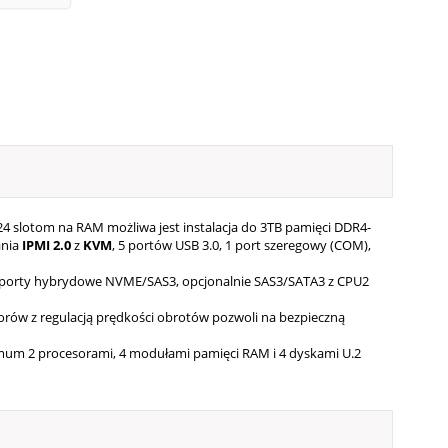
24 slotom na RAM możliwa jest instalacja do 3TB pamięci DDR4-
ania
IPMI
2.0
z
KVM
, 5 portów USB 3.0, 1 port szeregowy (COM),
4 porty hybrydowe NVME/SAS3, opcjonalnie SAS3/SATA3 z CPU2
rów z regulacją prędkości obrotów pozwoli na bezpieczną
imum 2 procesorami, 4 modułami pamięci RAM i 4 dyskami U.2