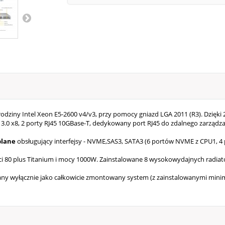
dziny Intel Xeon E5-2600 v4/v3, przy pomocy gniazd LGA 2011 (R3). Dzięki 
3.0 x8, 2 porty RJ45 10GBase-T, dedykowany port RJ45 do zdalnego zarządz
plane
obsługujący interfejsy - NVME,SAS3, SATA3 (6 portów NVME z CPU1, 
 80 plus Titanium i mocy 1000W. Zainstalowane 8 wysokowydajnych radiato
awany wyłącznie jako całkowicie zmontowany system (z zainstalowanymi min