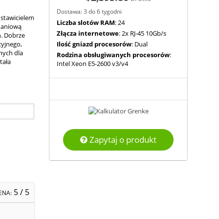
Dostawa: 3 do 6 tygodni
dstawicielem
Liczba slotów RAM
: 24
daniową
Złącza internetowe
: 2x RJ-45 10Gb/s
ń. Dobrze
yjnego,
Ilość gniazd procesorów
: Dual
nych dla
Rodzina obsługiwanych procesorów
:
tała
Intel Xeon E5-2600 v3/v4
Zapytaj o produkt
5
/ 5
ENA: