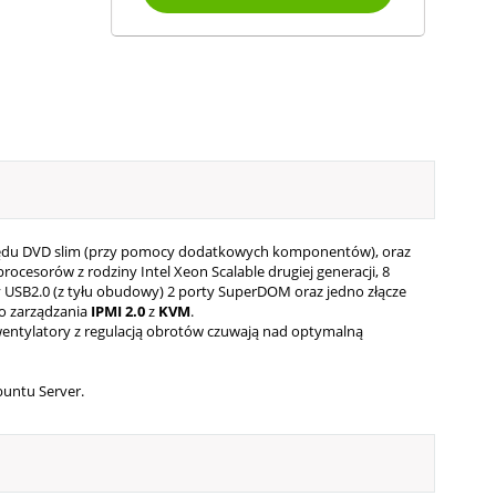
apędu DVD slim (przy pomocy dodatkowych komponentów), oraz
ocesorów z rodziny Intel Xeon Scalable drugiej generacji, 8
y USB2.0 (z tyłu obudowy) 2 porty SuperDOM oraz jedno złącze
go zarządzania
IPMI
2.0
z
KVM
.
entylatory z regulacją obrotów czuwają nad optymalną
buntu Server.