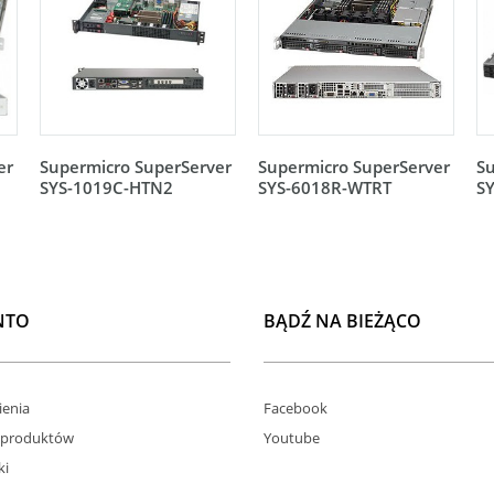
er
Supermicro SuperServer
Supermicro SuperServer
Su
SYS-1019C-HTN2
SYS-6018R-WTRT
S
NTO
BĄDŹ NA BIEŻĄCO
enia
Facebook
 produktów
Youtube
ki