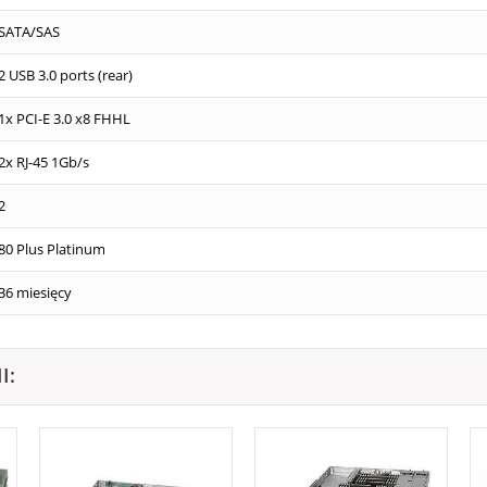
SATA/SAS
2 USB 3.0 ports (rear)
1x PCI-E 3.0 x8 FHHL
2x RJ-45 1Gb/s
2
80 Plus Platinum
36 miesięcy
I: