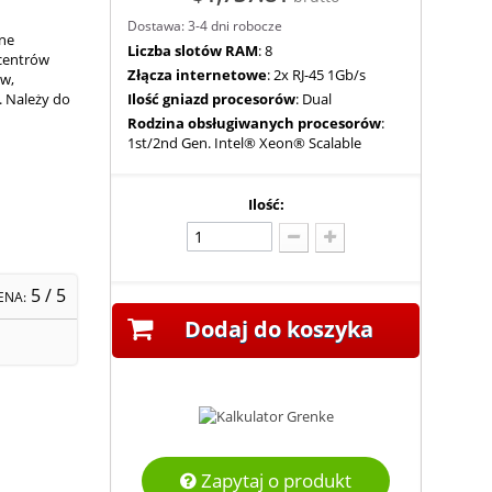
Dostawa: 3-4 dni robocze
ne
Liczba slotów RAM
: 8
 centrów
Złącza internetowe
: 2x RJ-45 1Gb/s
tw,
. Należy do
Ilość gniazd procesorów
: Dual
Rodzina obsługiwanych procesorów
:
1st/2nd Gen. Intel® Xeon® Scalable
Ilość:
5
/ 5
ENA:
Dodaj do koszyka
Zapytaj o produkt