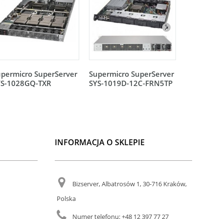
permicro SuperServer
Supermicro SuperServer
Supermic
YS-1028GQ-TXR
SYS-1019D-12C-FRN5TP
SYS-101
INFORMACJA O SKLEPIE
Bizserver, Albatrosów 1, 30-716 Kraków,
Polska
Numer telefonu:
+48 12 397 77 27