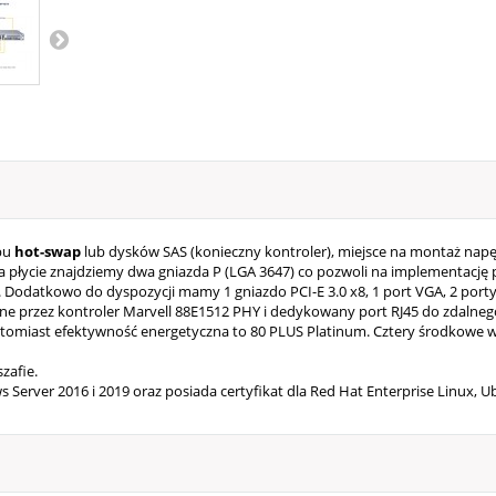
pu
hot-swap
lub dysków SAS (konieczny kontroler), miejsce na montaż n
 płycie znajdziemy dwa gniazda P (LGA 3647) co pozwoli na implementację pr
 Dodatkowo do dyspozycji mamy 1 gniazdo PCI-E 3.0 x8, 1 port VGA, 2 port
ne przez kontroler Marvell 88E1512 PHY i dedykowany port RJ45 do zdalne
omiast efektywność energetyczna to 80 PLUS Platinum. Cztery środkowe w
zafie.
Server 2016 i 2019 oraz posiada certyfikat dla Red Hat Enterprise Linux, U