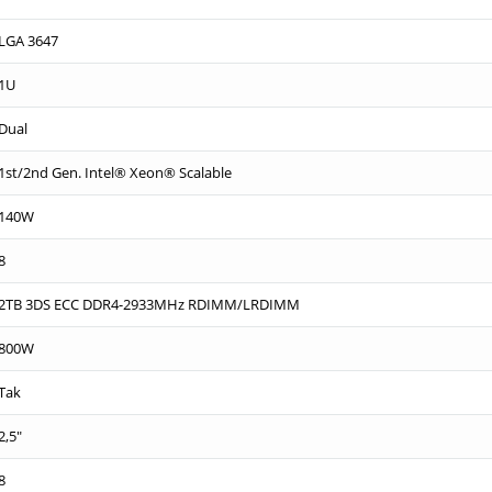
LGA 3647
1U
Dual
1st/2nd Gen. Intel® Xeon® Scalable
140W
8
2TB 3DS ECC DDR4-2933MHz RDIMM/LRDIMM
800W
Tak
2,5"
8