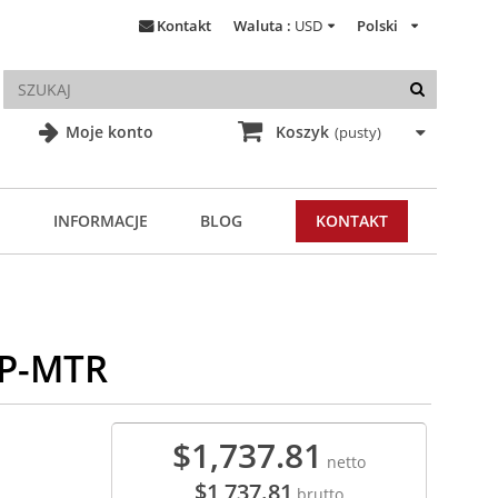
Kontakt
Waluta :
USD
Polski
Moje konto
Koszyk
(pusty)
INFORMACJE
BLOG
KONTAKT
9P-MTR
$1,737.81
netto
$1,737.81
brutto