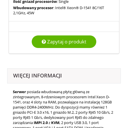
Ilość gniazd procesorów
: Single
Wbudowany procesor
: Intel® Xeon® D-1541 8C/16T
2,1GHz, 45W
Zapytaj o produkt
WIĘCEJ INFORMACJI
Serwer
posiada wbudowaną płytę główną ze
zintegrowanym, 8-rdzeniowym procesorem Intel Xeon D-
1541, oraz 4 sloty na RAM, pozwalające na instalację 128GB
pamięci DDR4-2400MHz. Do dyspozycji mamy również 1
gniazdo PCI-E 3.0 x16, 1 gniazdo M.2, 2 porty RJ45 10 Gb/s, 2
porty RJ45 1 Gb/s, dedykowany port RJ45 do zdalnego
zarządzania
IMPI
2.0
z
KVM
, 2 porty USB 3.0, 1 port
szeregowy, 1 port VGA i 1 port SATA DOM. Urządzenie