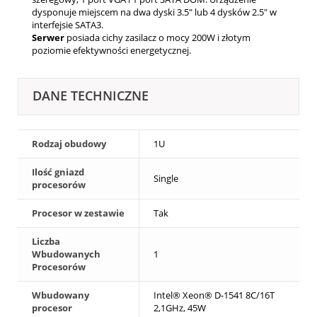
dysponuje miejscem na dwa dyski 3.5" lub 4 dysków 2.5" w
interfejsie SATA3.
Serwer
posiada cichy zasilacz o mocy 200W i złotym
poziomie efektywności energetycznej.
DANE TECHNICZNE
Rodzaj obudowy
1U
Ilość gniazd
Single
procesorów
Procesor w zestawie
Tak
Liczba
Wbudowanych
1
Procesorów
Wbudowany
Intel® Xeon® D-1541 8C/16T
procesor
2,1GHz, 45W