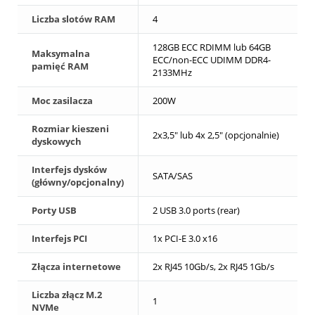
Liczba slotów RAM
4
128GB ECC RDIMM lub 64GB
Maksymalna
ECC/non-ECC UDIMM DDR4-
pamięć RAM
2133MHz
Moc zasilacza
200W
Rozmiar kieszeni
2x3,5" lub 4x 2,5" (opcjonalnie)
dyskowych
Interfejs dysków
SATA/SAS
(główny/opcjonalny)
Porty USB
2 USB 3.0 ports (rear)
Interfejs PCI
1x PCI-E 3.0 x16
Złącza internetowe
2x RJ45 10Gb/s, 2x RJ45 1Gb/s
Liczba złącz M.2
1
NVMe