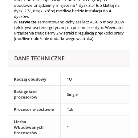
obudowie znajdziemy miejsce na 1 dysk 3.5" lub klatkę na
dyski 2.5", dzięki której możliwa będzie instalacja do 4
dysków.
W
serwerze
zamontowano cichy zasilacz AC-C o mocy 200W
i efektywności energetycznej na poziomie złotym. Wewnątrz
urządzenia znajdziemy 2 wiatraki z regulacją prędkości pracy
(możliwe dołożenie dodatkowego wiatraka).
DANE TECHNICZNE
Rodzaj obudowy
1U
Ilość gniazd
Single
procesorów
Procesor w zestawie
Tak
Liczba
Wbudowanych
1
Procesorów