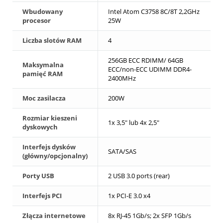
Wbudowany
Intel Atom C3758 8C/8T 2,2GHz
procesor
25W
Liczba slotów RAM
4
256GB ECC RDIMM/ 64GB
Maksymalna
ECC/non-ECC UDIMM DDR4-
pamięć RAM
2400MHz
Moc zasilacza
200W
Rozmiar kieszeni
1x 3,5" lub 4x 2,5"
dyskowych
Interfejs dysków
SATA/SAS
(główny/opcjonalny)
Porty USB
2 USB 3.0 ports (rear)
Interfejs PCI
1x PCI-E 3.0 x4
Złącza internetowe
8x RJ-45 1Gb/s; 2x SFP 1Gb/s