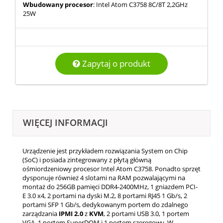
Wbudowany procesor
: Intel Atom C3758 8C/8T 2,2GHz
25W
Zapytaj o produkt
WIĘCEJ INFORMACJI
Urządzenie jest przykładem rozwiązania System on Chip
(SoC) i posiada zintegrowany z płytą główną
ośmiordzeniowy procesor Intel Atom C3758. Ponadto sprzęt
dysponuje również 4 slotami na RAM pozwalającymi na
montaż do 256GB pamięci DDR4-2400MHz, 1 gniazdem PCI-
E 3.0 x4, 2 portami na dyski M.2, 8 portami RJ45 1 Gb/s, 2
portami SFP 1 Gb/s, dedykowanym portem do zdalnego
zarządzania
IPMI
2.0
z
KVM
, 2 portami USB 3.0, 1 portem
VGA, 1 portem SuperDOM i 1 portem szeregowy. W