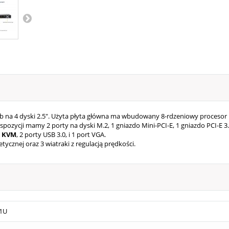
 na 4 dyski 2.5". Użyta płyta główna ma wbudowany 8-rdzeniowy procesor I
ycji mamy 2 porty na dyski M.2, 1 gniazdo Mini-PCI-E, 1 gniazdo PCI-E 3.0 x
z
KVM
, 2 porty USB 3.0, i 1 port VGA.
tycznej oraz 3 wiatraki z regulacją prędkości.
1U