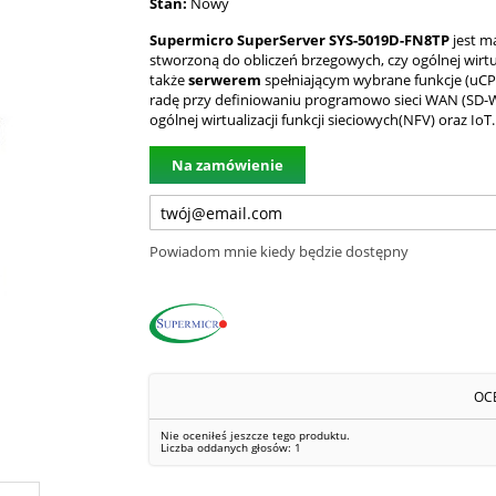
Stan:
Nowy
Supermicro SuperServer SYS-5019D-FN8TP
jest m
stworzoną
do obliczeń brzegowych, czy ogólnej wirtual
także
serwerem
spełniającym wybrane funkcje (uCPE
radę przy definiowaniu programowo sieci WAN (SD-
ogólnej wirtualizacji funkcji sieciowych(NFV) oraz IoT.
Na zamówienie
Powiadom mnie kiedy będzie dostępny
OC
Nie oceniłeś jeszcze tego produktu.
Liczba oddanych głosów:
1