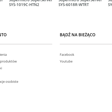
SYS-1019C-HTN2
SYS-6018R-WTRT
S
NTO
BĄDŹ NA BIEŻĄCO
enia
Facebook
 produktów
Youtube
ki
cje osobiste