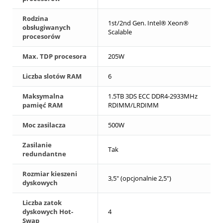
Rodzina
1st/2nd Gen. Intel® Xeon®
obsługiwanych
Scalable
procesorów
Max. TDP procesora
205W
Liczba slotów RAM
6
Maksymalna
1.5TB 3DS ECC DDR4-2933MHz
pamięć RAM
RDIMM/LRDIMM
Moc zasilacza
500W
Zasilanie
Tak
redundantne
Rozmiar kieszeni
3,5" (opcjonalnie 2,5")
dyskowych
Liczba zatok
dyskowych Hot-
4
Swap