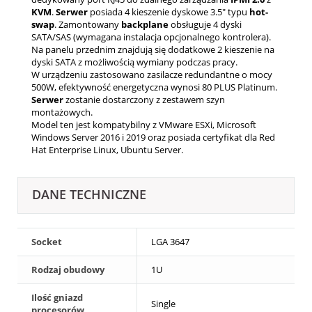
KVM
.
Serwer
posiada 4 kieszenie dyskowe 3.5" typu
hot-
swap
. Zamontowany
backplane
obsługuje 4 dyski
SATA/SAS (wymagana instalacja opcjonalnego kontrolera).
Na panelu przednim znajdują się dodatkowe 2 kieszenie na
dyski SATA z możliwością wymiany podczas pracy.
W urządzeniu zastosowano zasilacze redundantne o mocy
500W, efektywność energetyczna wynosi 80 PLUS Platinum.
Serwer
zostanie dostarczony z zestawem szyn
montażowych.
Model ten jest kompatybilny z VMware ESXi, Microsoft
Windows Server 2016 i 2019 oraz posiada certyfikat dla Red
Hat Enterprise Linux, Ubuntu Server.
DANE TECHNICZNE
Socket
LGA 3647
Rodzaj obudowy
1U
Ilość gniazd
Single
procesorów