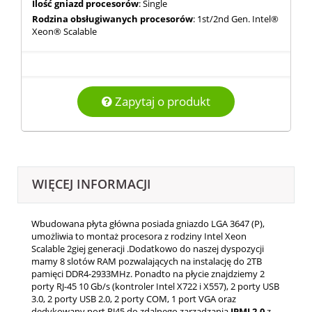
Ilość gniazd procesorów
: Single
Rodzina obsługiwanych procesorów
: 1st/2nd Gen. Intel®
Xeon® Scalable
Zapytaj o produkt
WIĘCEJ INFORMACJI
Wbudowana płyta główna posiada gniazdo LGA 3647 (P),
umożliwia to montaż procesora z rodziny Intel Xeon
Scalable 2giej generacji .Dodatkowo do naszej dyspozycji
mamy 8 slotów RAM pozwalających na instalację do 2TB
pamięci DDR4-2933MHz. Ponadto na płycie znajdziemy 2
porty RJ-45 10 Gb/s (kontroler Intel X722 i X557), 2 porty USB
3.0, 2 porty USB 2.0, 2 porty COM, 1 port VGA oraz
dedykowany port RJ45 do zdalnego zarządzania
IPMI 2.0
z