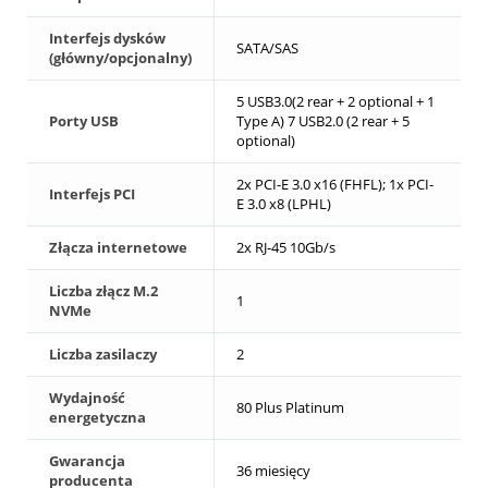
Interfejs dysków
SATA/SAS
(główny/opcjonalny)
5 USB3.0(2 rear + 2 optional + 1
Porty USB
Type A) 7 USB2.0 (2 rear + 5
optional)
2x PCI-E 3.0 x16 (FHFL); 1x PCI-
Interfejs PCI
E 3.0 x8 (LPHL)
Złącza internetowe
2x RJ-45 10Gb/s
Liczba złącz M.2
1
NVMe
Liczba zasilaczy
2
Wydajność
80 Plus Platinum
energetyczna
Gwarancja
36 miesięcy
producenta