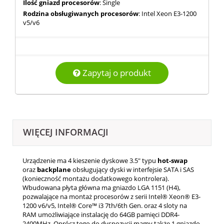
Ilość gniazd procesorów
: Single
Rodzina obsługiwanych procesorów
: Intel Xeon E3-1200
v5/v6
Zapytaj o produkt
WIĘCEJ INFORMACJI
Urządzenie ma 4 kieszenie dyskowe 3.5" typu
hot-swap
oraz
backplane
obsługujący dyski w interfejsie SATA i SAS
(konieczność montażu dodatkowego kontrolera).
Wbudowana płyta główna ma gniazdo LGA 1151 (H4),
pozwalające na montaż procesorów z serii
Intel® Xeon® E3-
1200 v6/v5,
Intel® Core™ i3 7th/6th Gen. oraz 4 sloty na
RAM umożliwiające instalację do 64GB pamięci DDR4-
2400MHz. Oprócz tego do dyspozycji mamy także 1 gniazdo