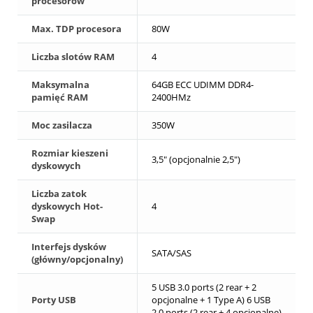
procesorów
Max. TDP procesora
80W
Liczba slotów RAM
4
Maksymalna
64GB ECC UDIMM DDR4-
pamięć RAM
2400HMz
Moc zasilacza
350W
Rozmiar kieszeni
3,5" (opcjonalnie 2,5")
dyskowych
Liczba zatok
dyskowych Hot-
4
Swap
Interfejs dysków
SATA/SAS
(główny/opcjonalny)
5 USB 3.0 ports (2 rear + 2
Porty USB
opcjonalne + 1 Type A) 6 USB
2.0 ports (2 rear + 4 opcjonalne)