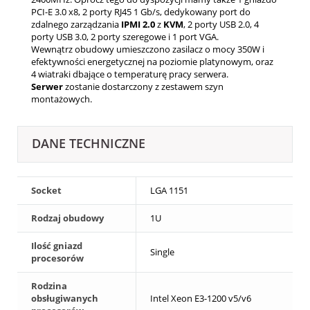
PCI-E 3.0 x8, 2 porty RJ45 1 Gb/s, dedykowany port do
zdalnego zarządzania
IPMI
2.0
z
KVM
, 2 porty USB 2.0, 4
porty USB 3.0, 2 porty szeregowe i 1 port VGA.
Wewnątrz obudowy umieszczono zasilacz o mocy 350W i
efektywności energetycznej na poziomie platynowym, oraz
4 wiatraki dbające o temperaturę pracy serwera.
Serwer
zostanie dostarczony z zestawem szyn
montażowych.
DANE TECHNICZNE
Socket
LGA 1151
Rodzaj obudowy
1U
Ilość gniazd
Single
procesorów
Rodzina
obsługiwanych
Intel Xeon E3-1200 v5/v6